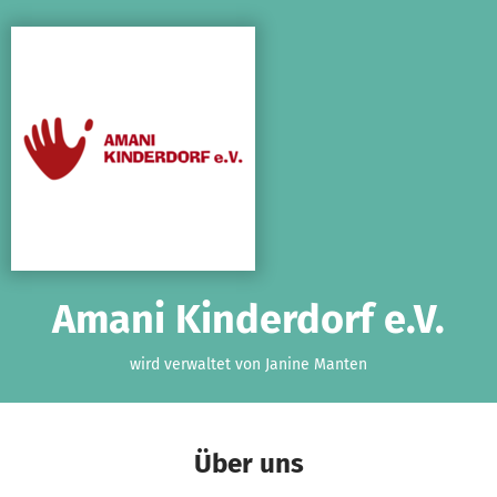
Zum Hauptinhalt springen
Erklärung zur Barrierefreiheit anzeigen
Amani Kinderdorf e.V.
wird verwaltet von Janine Manten
Über uns