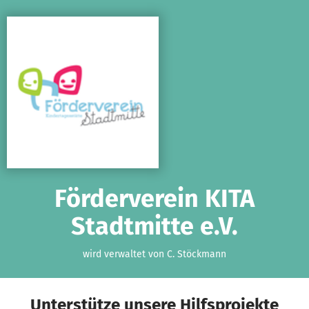
Zum Hauptinhalt springen
Erklärung zur Barrierefreiheit anzeigen
Förderverein KITA
Stadtmitte e.V.
wird verwaltet von C. Stöckmann
Unterstütze unsere Hilfsprojekte