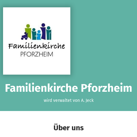
Zum Hauptinhalt springen
Erklärung zur Barrierefreiheit anzeigen
Familienkirche Pforzheim
wird verwaltet von A. Jeck
Über uns