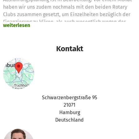
haben wir uns zudem nochmals mit den beiden Rotary
Clubs zusammen gesetzt, um Einzelheiten bezüglich der
Finanzierung zu klären, als auch wesentlich wegen der
weiterlesen
benötigten Baumaschinen, kurz gesagt dem Bagger. Wie in
der Kurzbeschreibung für die Bagger-Spende angedeutet
lässt sich das Projekt nur dann umsetzten, wenn wir einen
Kontakt
Bagger zur Unterstützung des Dammbaus bekommen und
auch finanzieren können. Bei dem morgentlichen Treffen
am 08.07.2012, zudem extra auch die holländischen
Rotary's angereist waren (dafür noch einmal vielen Dank)
wurden diese Aspekte genauer diskutiert.
Wie ihr seht, ist die Planung des Deichbauprojekts in
Gambia in vollem Gange. Gefällt euch dieses Projekt oder
Schwarzenbergstraße 95
seid ihr gar interessiert zu helfen? Habt ihr vielleicht
21071
bedenken, ob das Geld auch wirklich an die richtige Stelle
Hamburg
geleitet wird oder wollt ihr einfach noch mehr erfahren?
Deutschland
Zögert nicht uns zu fragen und zeigt die Seite euern
Freunden. Hilfe gibt es nie genug!