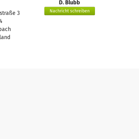
D. Blubb
Nachricht schreiben
traße 3
4
bach
land