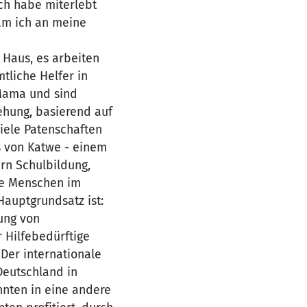
Ich habe miterlebt
am ich an meine
 Haus, es arbeiten
tliche Helfer in
 Mama und sind
ehung, basierend auf
iele Patenschaften
s von Katwe - einem
ern Schulbildung,
die Menschen im
Hauptgrundsatz ist:
fung von
 Hilfebedürftige
 Der internationale
Deutschland in
nten in eine andere