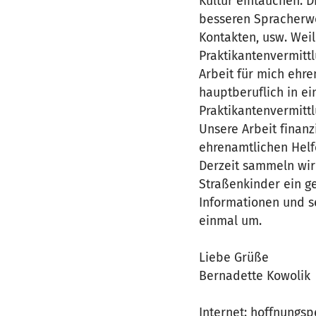
Kultur eintauchen. D
besseren Spracherwe
Kontakten, usw. Wei
Praktikantenvermit
Arbeit für mich ehre
hauptberuflich in ei
Praktikantenvermitt
Unsere Arbeit finan
ehrenamtlichen Helf
Derzeit sammeln wir
Straßenkinder ein ge
Informationen und s
einmal um.
Liebe Grüße
Bernadette Kowolik
Internet: hoffnungs