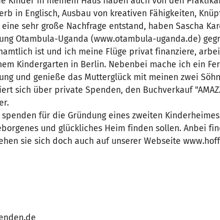
ie Kinder in meinem Haus haben auch von den Praktikant
rb in Englisch, Ausbau von kreativen Fähigkeiten, Knüp
l eine sehr große Nachfrage entstand, haben Sascha Kar
tlung Otambula-Uganda (www.otambula-uganda.de) gegr
namtlich ist und ich meine Flüge privat finanziere, arbei
nem Kindergarten in Berlin. Nebenbei mache ich ein Fer
lung und genieße das Mutterglück mit meinen zwei Söhn
ziert sich über private Spenden, den Buchverkauf "AMAZ
er.
 spenden für die Gründung eines zweiten Kinderheimes 
borgenes und glückliches Heim finden sollen. Anbei fi
ehen sie sich doch auch auf unserer Webseite www.ho
penden.de