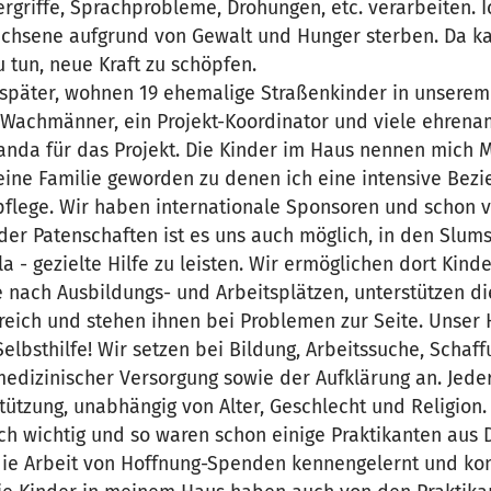
rgriffe, Sprachprobleme, Drohungen, etc. verarbeiten. 
chsene aufgrund von Gewalt und Hunger sterben. Da k
 tun, neue Kraft zu schöpfen.
e später, wohnen 19 ehemalige Straßenkinder in unserem
2 Wachmänner, ein Projekt-Koordinator und viele ehrenam
nda für das Projekt. Die Kinder im Haus nennen mich
eine Familie geworden zu denen ich eine intensive Bezi
pflege. Wir haben internationale Sponsoren und schon v
der Patenschaften ist es uns auch möglich, in den Slum
a - gezielte Hilfe zu leisten. Wir ermöglichen dort Kind
e nach Ausbildungs- und Arbeitsplätzen, unterstützen 
reich und stehen ihnen bei Problemen zur Seite. Unser 
Selbsthilfe! Wir setzen bei Bildung, Arbeitssuche, Schaf
medizinischer Versorgung sowie der Aufklärung an. Jeder
tützung, unabhängig von Alter, Geschlecht und Religion.
ch wichtig und so waren schon einige Praktikanten aus 
ie Arbeit von Hoffnung-Spenden kennengelernt und kon