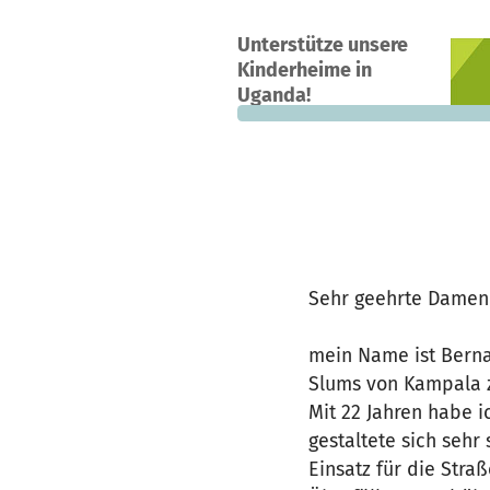
Ein Projekt in Kampala, Uganda
Unterstütze unsere
0
0 %
Kinderheime in
Spenden
finanziert
fehle
Uganda!
Sehr geehrte Damen
mein Name ist Berna
Slums von Kampala z
Mit 22 Jahren habe i
gestaltete sich seh
Einsatz für die Stra