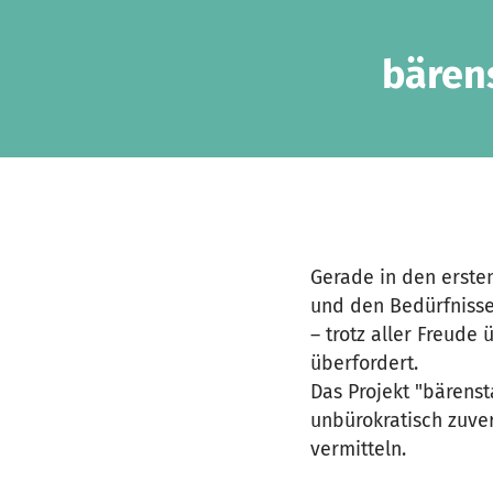
Zum Hauptinhalt springen
Erklärung zur Barrierefreiheit anzeigen
bären
Gerade in den ersten
und den Bedürfnissen
– trotz aller Freude
überfordert.
Das Projekt "bärenst
unbürokratisch zuver
vermitteln.