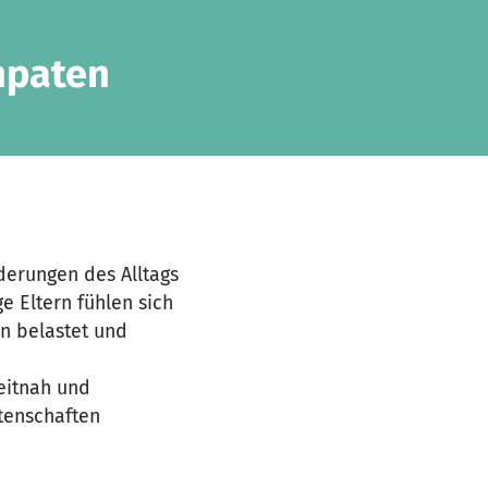
npaten
rderungen des Alltags
e Eltern fühlen sich
on belastet und
zeitnah und
atenschaften