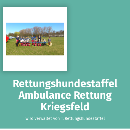
Zum Hauptinhalt springen
Erklärung zur Barrierefreiheit anzeigen
Rettungshundestaffel
Ambulance Rettung
Kriegsfeld
wird verwaltet von T. Rettungshundestaffel