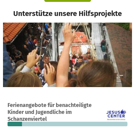
Unterstütze unsere Hilfsprojekte
Ein Projekt in Hamburg, Deutschland
Ferienangebote für benachteiligte
5
12 %
4.300 €
Kinder und Jugendliche im
Spenden
finanziert
fehlen noch
Schanzenviertel