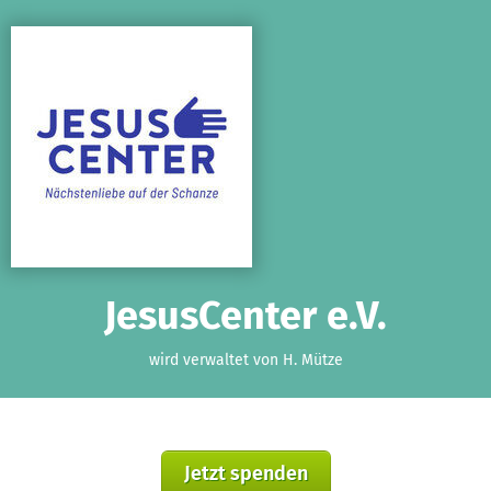
Zum Hauptinhalt springen
Erklärung zur Barrierefreiheit anzeigen
JesusCenter e.V.
wird verwaltet von H. Mütze
Jetzt spenden