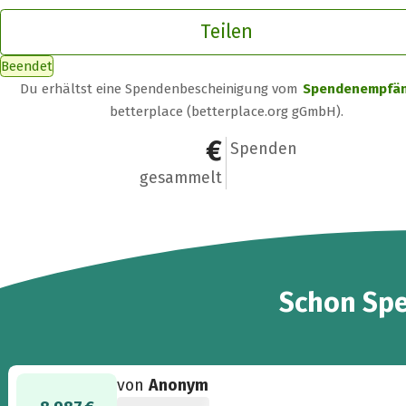
Teilen
Beendet
Du erhältst eine Spendenbescheinigung vom
Spendenempfä
betterplace (betterplace.org gGmbH).
9.200 €
19
Spenden
gesammelt
19
Schon
Sp
von
Anonym