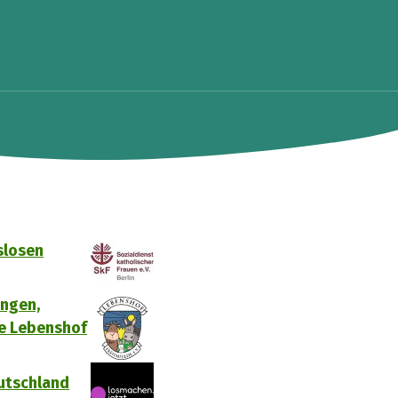
slosen
ungen,
re Lebenshof
eutschland