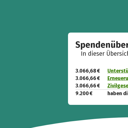
Spendenüber
In dieser Übersi
3.066,68 €
Unterstü
3.066,66 €
Erneueru
3.066,66 €
Zivilges
9.200 €
haben di