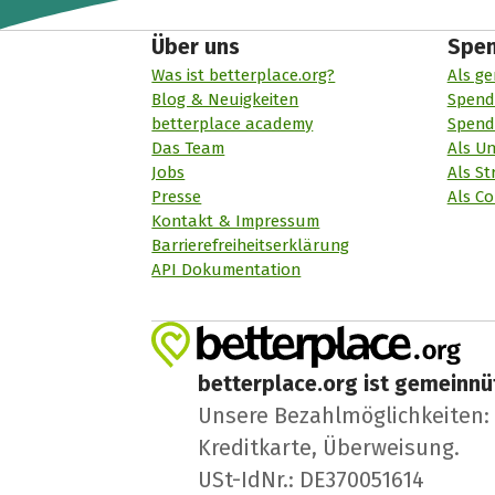
Über uns
Spe
Was ist betterplace.org?
Als ge
Blog & Neuigkeiten
Spend
betterplace academy
Spend
Das Team
Als U
Jobs
Als St
Presse
Als Co
Kontakt & Impressum
Barrierefreiheitserklärung
API Dokumentation
betterplace.org ist gemeinnüt
Unsere Bezahlmöglichkeiten: A
Kreditkarte, Überweisung.
USt-IdNr.: DE370051614