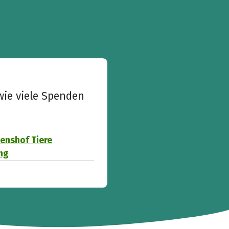
wie viele Spenden
enshof Tiere
ng