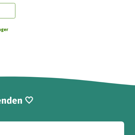
nger
enden 🤍