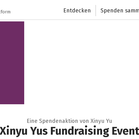
Spendenempfänger
Entdecken
Spenden samm
Schließen
tform
Eine Spendenaktion von Xinyu Yu
Xinyu Yus Fundraising Even