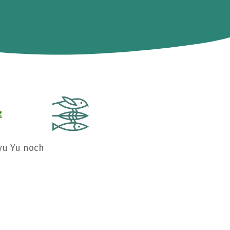
z
yu Yu noch