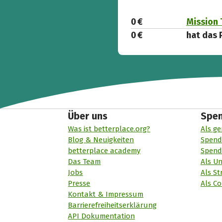
0 €
Mission 
0 €
hat das 
Über uns
Spe
Was ist betterplace.org?
Als ge
Blog & Neuigkeiten
Spend
betterplace academy
Spend
Das Team
Als U
Jobs
Als St
Presse
Als Co
Kontakt & Impressum
Barrierefreiheitserklärung
API Dokumentation