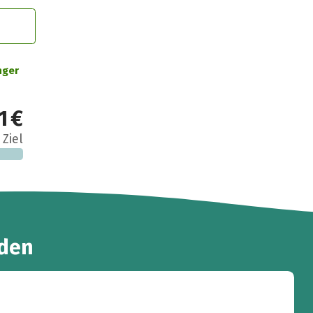
nger
1 €
 Ziel
den