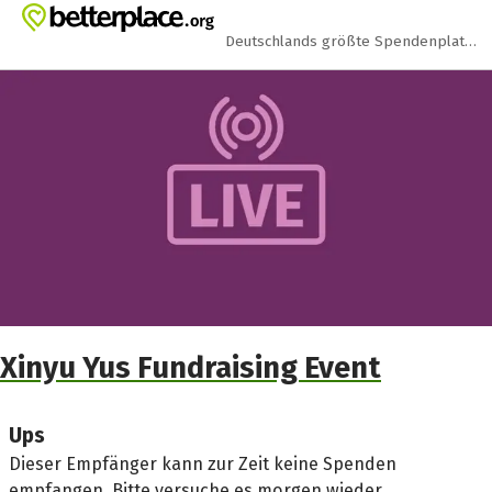
Zum Hauptinhalt springen
Erklärung zur Barrierefreiheit anzeigen
Deutschlands größte Spendenplattform
Xinyu Yus Fundraising Event
Ups
Dieser Empfänger kann zur Zeit keine Spenden
empfangen. Bitte versuche es morgen wieder.