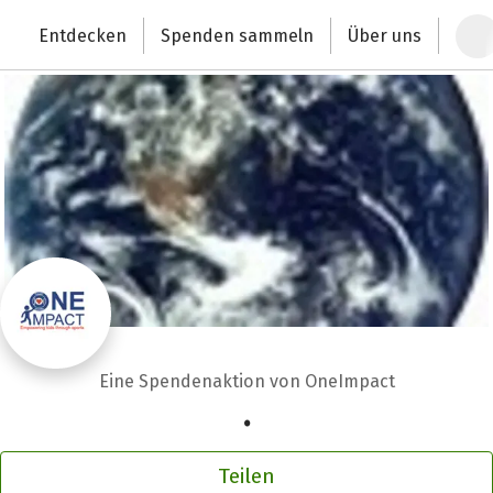
Zum Hauptinhalt springen
Erklärung zur Barrierefreiheit anzeigen
Entdecken
Spenden sammeln
Über uns
Deutschlands größte Spendenplattform
Eine Spendenaktion von OneImpact
.
Teilen