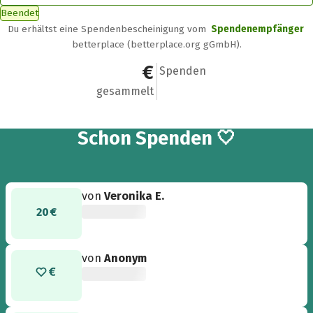
Beendet
Du erhältst eine Spendenbescheinigung vom
Spendenempfänger
betterplace (betterplace.org gGmbH).
3.133,99 €
96
Spenden
gesammelt
96
Schon
Spenden 🤍
von
Veronika E.
20 €
von
Anonym