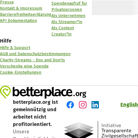
Presse
Spendenaufruf für
Kontakt & Impressum
Privatpersonen
Barrierefreiheitserklärung
Als Unternehmen
API Dokumentation
Als Streamer*in
Als Content
Creator*in
Hilfe
Hilfe & Support
AGB und Datenschutzbestimmungen
Charity-Streams - Dos and Don'ts
Verschenke eine Spende
Cookie-Einstellungen
betterplace.org ist
English
gemeinnützig und
Besuch' uns auf Facebook
Besuch' uns auf Instagr
Besuch' uns auf Lin
arbeitet nicht
profitorientiert.
Unsere