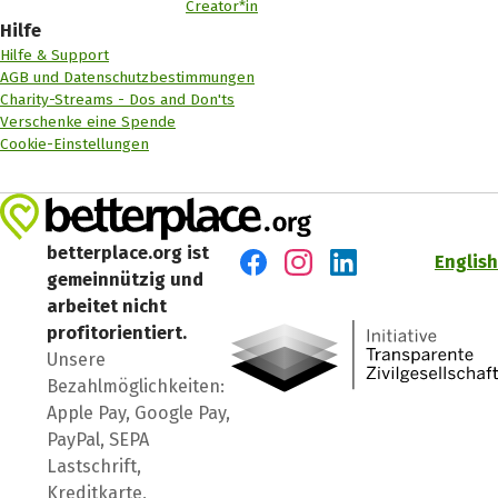
Creator*in
Hilfe
Hilfe & Support
AGB und Datenschutzbestimmungen
Charity-Streams - Dos and Don'ts
Verschenke eine Spende
Cookie-Einstellungen
betterplace.org ist
English
gemeinnützig und
Besuch' uns auf Facebook
Besuch' uns auf Instagr
Besuch' uns auf Lin
arbeitet nicht
profitorientiert.
Unsere
Bezahlmöglichkeiten:
Apple Pay, Google Pay,
PayPal, SEPA
Lastschrift,
Kreditkarte,