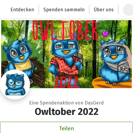
Zum Hauptinhalt springen
Erklärung zur Barrierefreiheit anzeigen
Entdecken
Spenden sammeln
Über uns
Deutschlands größte Spendenplattform
Eine Spendenaktion von DasGerd
Owltober 2022
Teilen