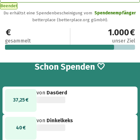
Beendet
Du erhältst eine Spendenbescheinigung vom
Spendenempfänger
betterplace (betterplace.org gGmbH).
837,25 €
1.000 €
gesammelt
unser Ziel
27
Schon
Spenden 🤍
von
DasGerd
37,25 €
von
Dinkelkeks
40 €