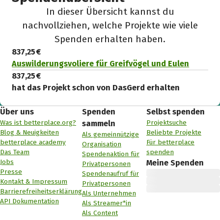
In dieser Übersicht kannst du
nachvollziehen, welche Projekte wie viele
Spenden erhalten haben.
837,25 €
Auswilderungsvoliere für Greifvögel und Eulen
837,25 €
hat das Projekt schon von DasGerd erhalten
Über uns
Spenden
Selbst spenden
Was ist betterplace.org?
Projektsuche
sammeln
Blog & Neuigkeiten
Beliebte Projekte
Als gemeinnützige
betterplace academy
Für betterplace
Organisation
Das Team
spenden
Spendenaktion für
Jobs
Meine Spenden
Privatpersonen
Presse
Spendenaufruf für
Kontakt & Impressum
Privatpersonen
Barrierefreiheitserklärung
Als Unternehmen
API Dokumentation
Als Streamer*in
Als Content