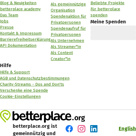
Blog & Neuigkeiten
Beliebte Projekte
Als gemeinnützige
betterplace academy
Für betterplace
Organisation
Das Team
spenden
Spendenaktion für
Jobs
Meine Spenden
Privatpersonen
Presse
Spendenaufruf für
Kontakt & Impressum
Privatpersonen
Barrierefreiheitserklärung
Als Unternehmen
API Dokumentation
Als Streamer*in
Als Content
Creator*in
Hilfe
Hilfe & Support
AGB und Datenschutzbestimmungen
Charity-Streams - Dos and Don'ts
Verschenke eine Spende
Cookie-Einstellungen
betterplace.org ist
English
gemeinnützig und
Besuch' uns auf Facebook
Besuch' uns auf Instagr
Besuch' uns auf Lin