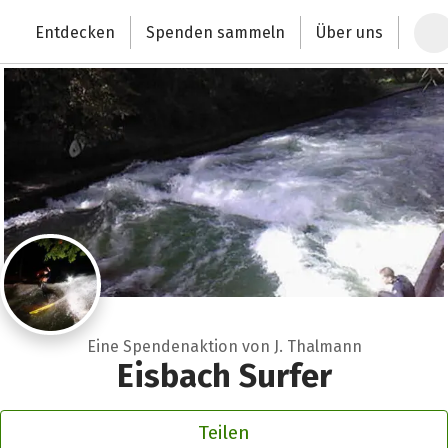
Zum Hauptinhalt springen
Erklärung zur Barrierefreiheit anzeigen
Entdecken
Spenden sammeln
Über uns
Deutschlands größte Spendenplattform
Eine Spendenaktion von J. Thalmann
Eisbach Surfer
Teilen