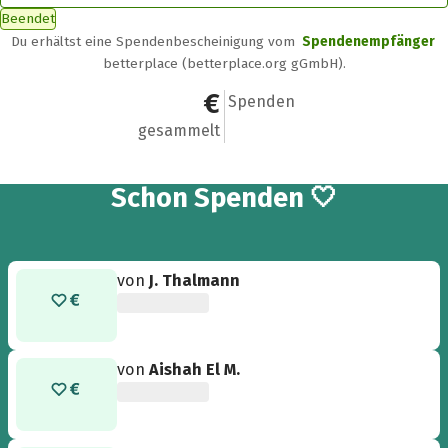
Beendet
Du erhältst eine Spendenbescheinigung vom
Spendenempfänger
betterplace (betterplace.org gGmbH).
300 €
6
Spenden
gesammelt
6
Schon
Spenden 🤍
von
J. Thalmann
von
Aishah El M.