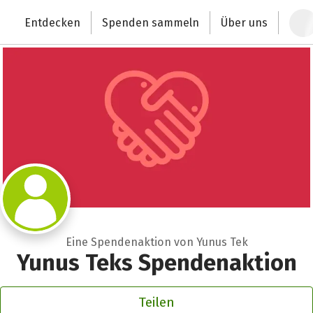
Zum Hauptinhalt springen
Erklärung zur Barrierefreiheit anzeigen
Entdecken
Spenden sammeln
Über uns
Deutschlands größte Spendenplattform
Eine Spendenaktion von Yunus Tek
Yunus Teks Spendenaktion
Teilen