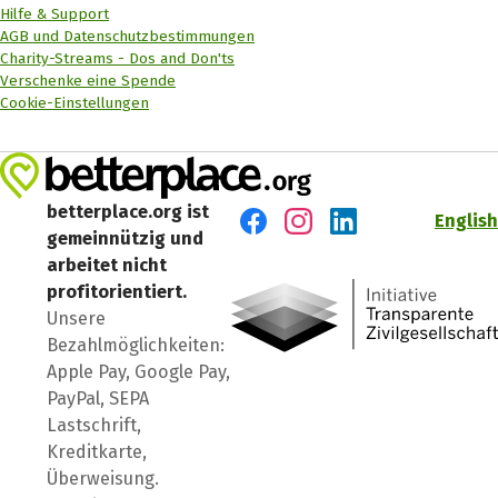
Hilfe & Support
AGB und Datenschutzbestimmungen
Charity-Streams - Dos and Don'ts
Verschenke eine Spende
Cookie-Einstellungen
betterplace.org ist
English
gemeinnützig und
Besuch' uns auf Facebook
Besuch' uns auf Instagr
Besuch' uns auf Lin
arbeitet nicht
profitorientiert.
Unsere
Bezahlmöglichkeiten:
Apple Pay, Google Pay,
PayPal, SEPA
Lastschrift,
Kreditkarte,
Überweisung.