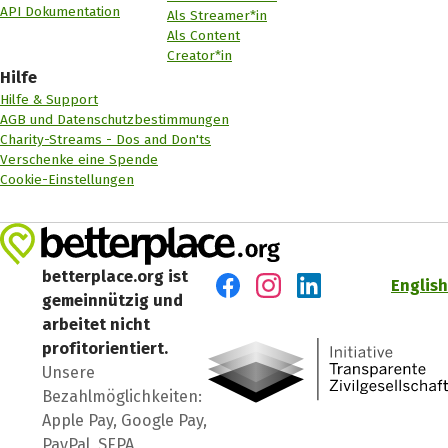
API Dokumentation
Als Streamer*in
Als Content
Creator*in
Hilfe
Hilfe & Support
AGB und Datenschutzbestimmungen
Charity-Streams - Dos and Don'ts
Verschenke eine Spende
Cookie-Einstellungen
betterplace.org ist
English
gemeinnützig und
Besuch' uns auf Facebook
Besuch' uns auf Instagr
Besuch' uns auf Lin
arbeitet nicht
profitorientiert.
Unsere
Bezahlmöglichkeiten:
Apple Pay, Google Pay,
PayPal, SEPA