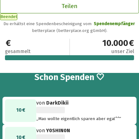
Teilen
Beendet
Du erhältst eine Spendenbescheinigung vom
Spendenempfänger
betterplace (betterplace.org gGmbH).
10.795 €
10.000 €
gesammelt
unser Ziel
261
Schon
Spenden 🤍
von
DarkDikii
10 €
„Mao wollte eigentlich sparen aber egal^^“
von
Y0SHIN0N
10 €