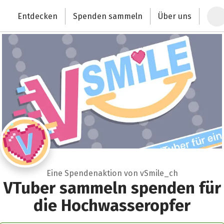
Zum Hauptinhalt springen
Erklärung zur Barrierefreiheit anzeigen
Entdecken
Spenden sammeln
Über uns
Deutschlands größte Spendenplattform
Eine Spendenaktion von vSmile_ch
VTuber sammeln spenden für
die Hochwasseropfer