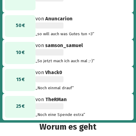
von
Anuncarion
50 €
„so will auch was Gutes tun <3“
von
samson_samuel
10 €
„So jetzt mach ich auch mal ;-)“
von
Vhack0
15 €
„Noch einmal drauf“
von
TheRMan
25 €
„Noch eine Spende extra“
Worum es geht