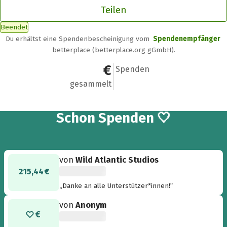
Teilen
Beendet
Du erhältst eine Spendenbescheinigung vom
Spendenempfänger
betterplace (betterplace.org gGmbH).
51.400 €
798
Spenden
gesammelt
798
Schon
Spenden 🤍
von
Wild Atlantic Studios
215,44 €
„Danke an alle Unterstützer*innen!“
von
Anonym