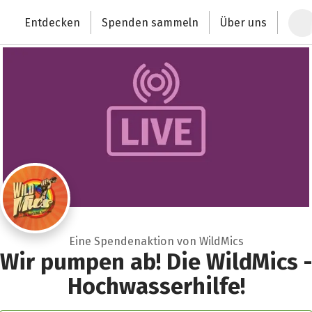
Zum Hauptinhalt springen
Erklärung zur Barrierefreiheit anzeigen
Entdecken
Spenden sammeln
Über uns
Deutschlands größte Spendenplattform
Eine Spendenaktion von WildMics
Wir pumpen ab! Die WildMics -
Hochwasserhilfe!