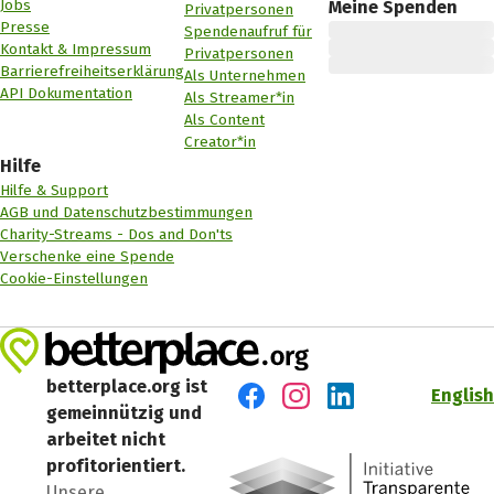
Jobs
Meine Spenden
Privatpersonen
Presse
Spendenaufruf für
Kontakt & Impressum
Privatpersonen
Barrierefreiheitserklärung
Als Unternehmen
API Dokumentation
Als Streamer*in
Als Content
Creator*in
Hilfe
Hilfe & Support
AGB und Datenschutzbestimmungen
Charity-Streams - Dos and Don'ts
Verschenke eine Spende
Cookie-Einstellungen
betterplace.org ist
English
gemeinnützig und
Besuch' uns auf Facebook
Besuch' uns auf Instagr
Besuch' uns auf Lin
arbeitet nicht
profitorientiert.
Unsere