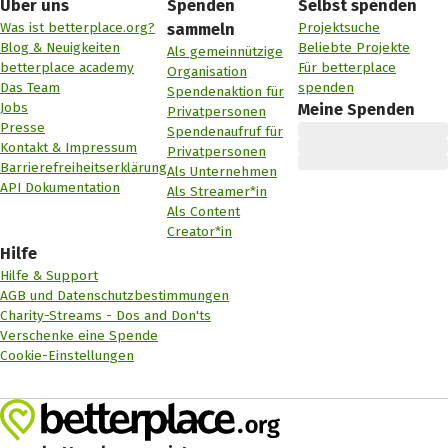
Über uns
Spenden
Selbst spenden
Was ist betterplace.org?
Projektsuche
sammeln
Blog & Neuigkeiten
Beliebte Projekte
Als gemeinnützige
betterplace academy
Für betterplace
Organisation
Das Team
spenden
Spendenaktion für
Jobs
Meine Spenden
Privatpersonen
Presse
Spendenaufruf für
Kontakt & Impressum
Privatpersonen
Barrierefreiheitserklärung
Als Unternehmen
API Dokumentation
Als Streamer*in
Als Content
Creator*in
Hilfe
Hilfe & Support
AGB und Datenschutzbestimmungen
Charity-Streams - Dos and Don'ts
Verschenke eine Spende
Cookie-Einstellungen