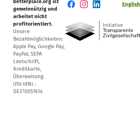
betterplace.org ist
English
gemeinnützig und
Besuch' uns auf Facebook
Besuch' uns auf Instagr
Besuch' uns auf Lin
arbeitet nicht
profitorientiert.
Unsere
Bezahlmöglichkeiten:
Apple Pay, Google Pay,
PayPal, SEPA
Lastschrift,
Kreditkarte,
Überweisung.
USt-IdNr.:
DE370051614