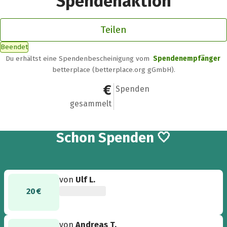
Spendenaktion
Teilen
Beendet
Du erhältst eine Spendenbescheinigung vom
Spendenempfänger
betterplace (betterplace.org gGmbH).
972 €
56
Spenden
gesammelt
56
Schon
Spenden 🤍
von
Ulf L.
20 €
von
Andreas T.