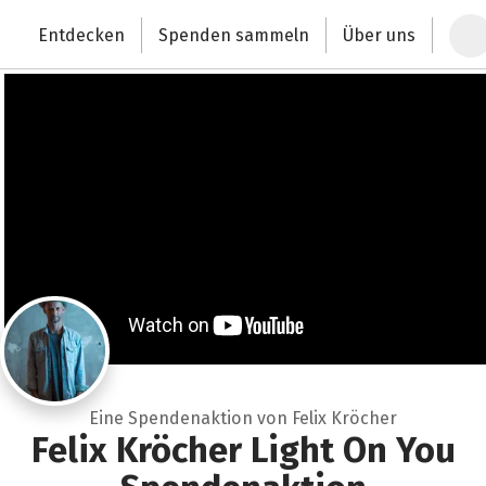
Zum Hauptinhalt springen
Erklärung zur Barrierefreiheit anzeigen
Entdecken
Spenden sammeln
Über uns
Deutschlands größte Spendenplattform
Eine Spendenaktion von Felix Kröcher
Felix Kröcher Light On You