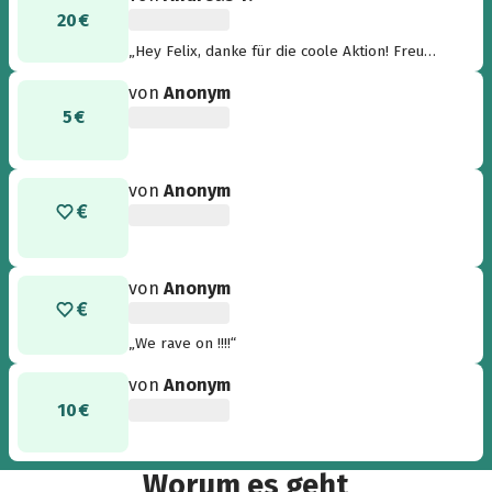
20 €
„Hey Felix, danke für die coole Aktion! Freu
mich mit dir hoffentlich bald wieder feiern zu
von
Anonym
können! :)“
5 €
von
Anonym
von
Anonym
„We rave on !!!!“
von
Anonym
10 €
Worum es geht