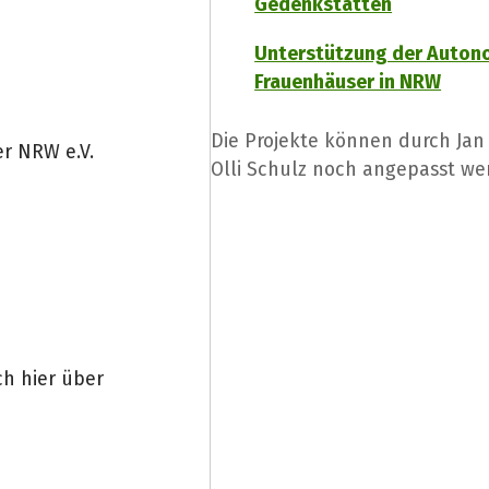
Gedenkstätten
Unterstützung der Auto
Frauenhäuser in NRW
Die Projekte können durch J
r NRW e.V.
Olli Schulz noch angepasst we
ch hier über