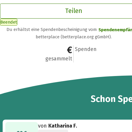
Teilen
Beendet
Du erhältst eine Spendenbescheinigung vom
Spendenempfä
betterplace (betterplace.org gGmbH).
35.735,84 €
929
Spenden
gesammelt
929
Schon
Sp
von
Katharina F.