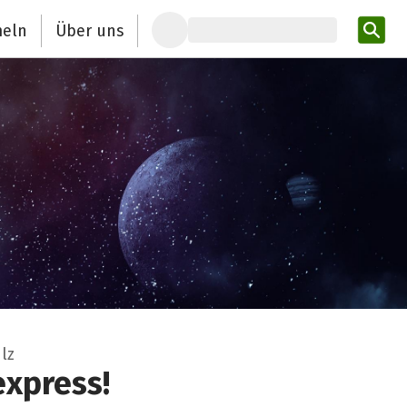
eln
Über uns
Pro
lz
express!