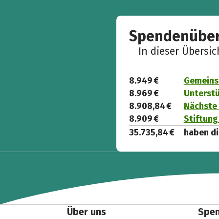
Spendenüber
In dieser Übersi
8.949 €
Gemeins
8.969 €
Unterst
8.908,84 €
Nächste 
8.909 €
Stiftung
35.735,84 €
haben di
Über uns
Spe