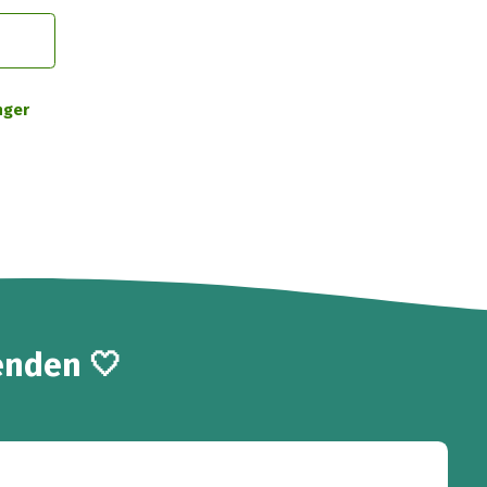
nger
enden 🤍