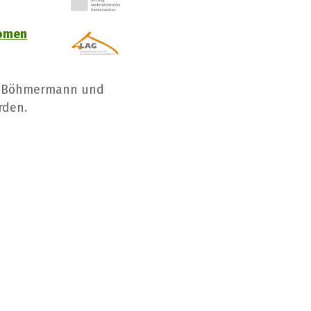
nomen
an Böhmermann und
rden.