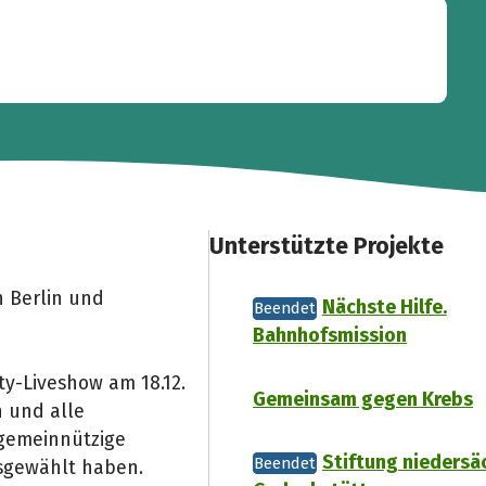
Unterstützte Projekte
 Berlin und
Nächste Hilfe.
Beendet
Bahnhofsmission
ity-Liveshow am 18.12.
Gemeinsam gegen Krebs
n und alle
gemeinnützige
Stiftung niedersä
Beendet
usgewählt haben.