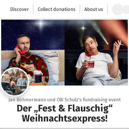
Zum Hauptinhalt springen
Erklärung zur Barrierefreiheit anzeigen
Discover
Collect donations
About us
Change the world with your donation
Jan Böhmermann und Olli Schulz's fundraising event
Der „Fest & Flauschig“
Weihnachtsexpress!