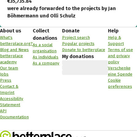
€35,735.84
were already forwarded to the projects by Jan
Böhmermann und Olli Schulz
About us
Collect
Donate
Help
What's
Project search
Help &
donations
betterplace.org?
Popular projects
Support
As a social
Blog and News
Donate to betterplace
Terms of use
organisation
betterplace
and privacy
My donations
As individuals
academy
policy
As a company
Our team
Verschenke
Jobs
eine Spende
Press
Cookie
Contact &
preferences
Imprint
Accessibility
Statement
API
Documentation