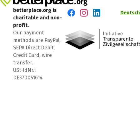
betterplace.org is
Deutsch
charitable and non-
Visit us on Facebook
Visit us on Instagram
Visit us on LinkedIn
profit.
Our payment
methods are PayPal,
SEPA Direct Debit,
Credit Card, wire
transfer.
USt-IdNr.:
DE370051614