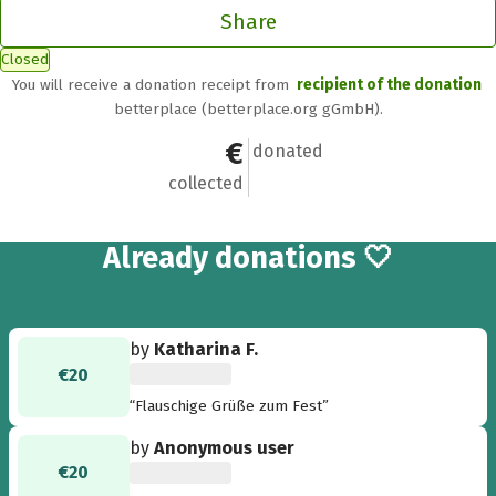
Share
Closed
You will receive a donation receipt from
recipient of the donation
betterplace (betterplace.org gGmbH).
€35,735.84
929
donated
collected
929
Already
donations 🤍
by
Katharina F.
€20
“Flauschige Grüße zum Fest”
by
Anonymous user
€20