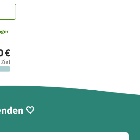
nger
0 €
 Ziel
enden 🤍