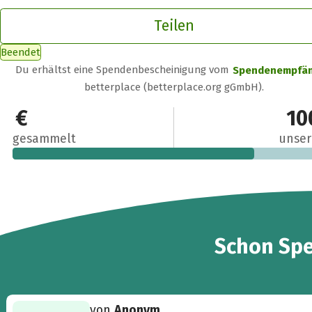
Teilen
Beendet
Du erhältst eine Spendenbescheinigung vom
Spendenempfä
betterplace (betterplace.org gGmbH).
75 €
10
gesammelt
unser
3
Schon
Sp
von
Anonym