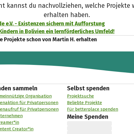
cht kannst du nachvollziehen, welche Projekte 
erhalten haben.
de e.V. - Existenzen sichern mit Aufforstung
Kindern in Bolivien ein lernförderliches Umfeld!
e Projekte schon von Martin H. erhalten
nden sammeln
Selbst spenden
meinnützige Organisation
Projektsuche
enaktion für Privatpersonen
Beliebte Projekte
enaufruf für Privatpersonen
Für betterplace spenden
nternehmen
Meine Spenden
reamer*in
ntent Creator*in