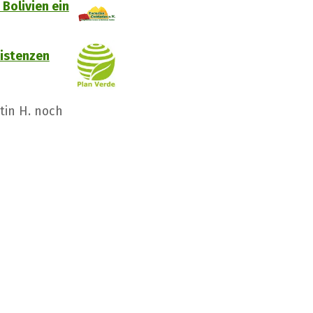
 Bolivien ein
xistenzen
tin H. noch