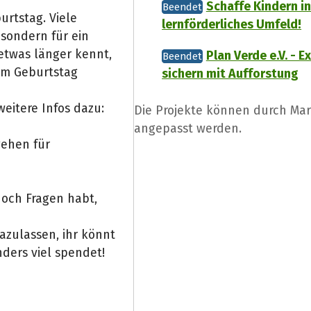
Schaffe Kindern in
Beendet
urtstag. Viele
lernförderliches Umfeld!
sondern für ein
etwas länger kennt,
Plan Verde e.V. - E
Beendet
zum Geburtstag
sichern mit Aufforstung
 weitere Infos dazu:
Die Projekte können durch Mar
angepasst werden.
gehen für
 noch Fragen habt,
azulassen, ihr könnt
ders viel spendet!