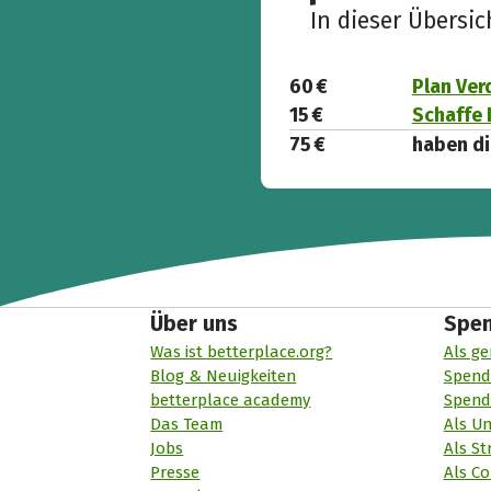
In dieser Übersi
60 €
Plan Ver
15 €
Schaffe 
75 €
haben di
Über uns
Spe
Was ist betterplace.org?
Als ge
Blog & Neuigkeiten
Spend
betterplace academy
Spend
Das Team
Als U
Jobs
Als St
Presse
Als Co