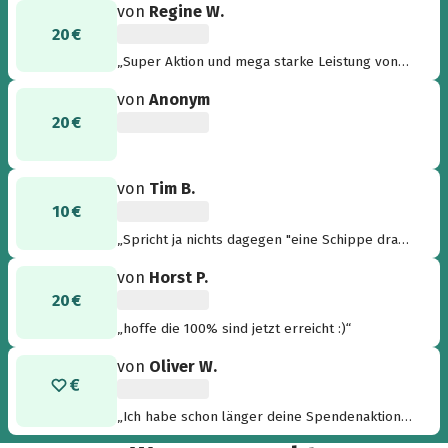
von
Regine W.
20 €
„Super Aktion und mega starke Leistung von
dir. Klasse Roland“
von
Anonym
20 €
von
Tim B.
10 €
„Spricht ja nichts dagegen "eine Schippe drauf
zu legen" :-) “
von
Horst P.
20 €
„hoffe die 100% sind jetzt erreicht :)“
von
Oliver W.
„Ich habe schon länger deine Spendenaktion
auf G+ verfolgt, und beim Endspurt ziehe ich