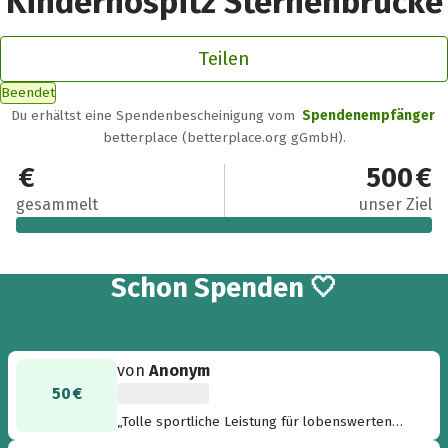
Kinderhospitz Sternenbrücke
Teilen
Beendet
Du erhältst eine Spendenbescheinigung vom
Spendenempfänger
betterplace (betterplace.org gGmbH).
600 €
500 €
gesammelt
unser Ziel
22
Schon
Spenden 🤍
von
Anonym
50 €
„Tolle sportliche Leistung für lobenswerten
Zweck“