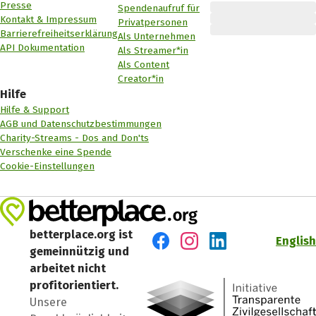
Presse
Spendenaufruf für
Kontakt & Impressum
Privatpersonen
Barrierefreiheitserklärung
Als Unternehmen
API Dokumentation
Als Streamer*in
Als Content
Creator*in
Hilfe
Hilfe & Support
AGB und Datenschutzbestimmungen
Charity-Streams - Dos and Don'ts
Verschenke eine Spende
Cookie-Einstellungen
betterplace.org ist
English
gemeinnützig und
Besuch' uns auf Facebook
Besuch' uns auf Instagr
Besuch' uns auf Lin
arbeitet nicht
profitorientiert.
Unsere