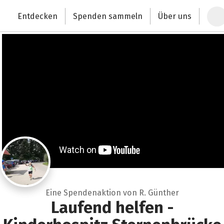
Zum Hauptinhalt springen
Erklärung zur Barrierefreiheit anzeigen
Entdecken
Spenden sammeln
Über uns
Deutschlands größte Spendenplattform
Eine Spendenaktion von R. Günther
Laufend helfen -