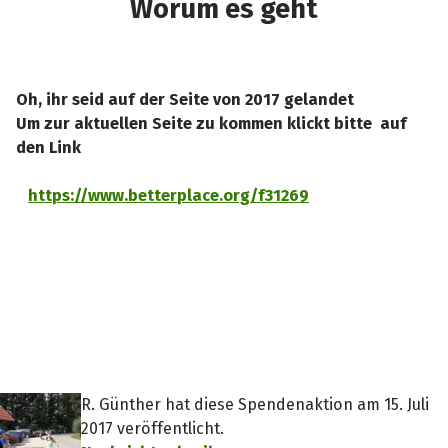
Worum es geht
gerne mit. Tolle Sache und hab einen guten
Lauf! “
Oh, ihr seid auf der Seite von 2017 gelandet
Um zur aktuellen Seite zu kommen klickt bitte auf
den Link
https://www.betterplace.org/f31269
R. Günther hat diese Spendenaktion am 15. Juli
2017 veröffentlicht.