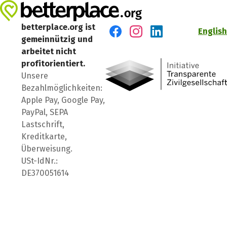
betterplace.org ist
English
gemeinnützig und
Besuch' uns auf Facebook
Besuch' uns auf Instagr
Besuch' uns auf Lin
arbeitet nicht
profitorientiert.
Unsere
Bezahlmöglichkeiten:
Apple Pay, Google Pay,
PayPal, SEPA
Lastschrift,
Kreditkarte,
Überweisung.
USt-IdNr.:
DE370051614