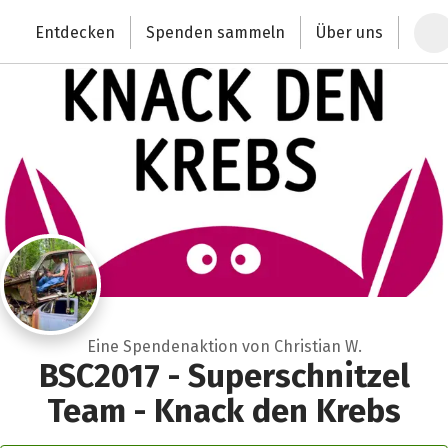
Zum Hauptinhalt springen
Erklärung zur Barrierefreiheit anzeigen
Entdecken
Spenden sammeln
Über uns
Deutschlands größte Spendenplattform
Eine Spendenaktion von Christian W.
BSC2017 - Superschnitzel
Team - Knack den Krebs