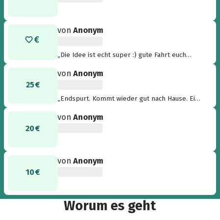
von
Anonym
„Die Idee ist echt super :) gute Fahrt euch
weiterhin! Vlg aus Chemnitz 😊 “
von
Anonym
25 €
„Endspurt. Kommt wieder gut nach Hause. Eine
wirklich super Aktion. Liebe Grüße Lili“
von
Anonym
20 €
von
Anonym
10 €
Worum es geht