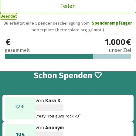
Teilen
Beendet
Du erhältst eine Spendenbescheinigung vom
Spendenempfänger
betterplace (betterplace.org gGmbH).
700 €
1.000 €
gesammelt
unser Ziel
26
Schon
Spenden 🤍
von
Kara K.
„Yeay! You guys rock <3“
von
Anonym
10 €