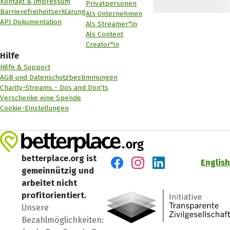
Kontakt & Impressum
Privatpersonen
Barrierefreiheitserklärung
Als Unternehmen
API Dokumentation
Als Streamer*in
Als Content
Creator*in
Hilfe
Hilfe & Support
AGB und Datenschutzbestimmungen
Charity-Streams - Dos and Don'ts
Verschenke eine Spende
Cookie-Einstellungen
betterplace.org ist
English
gemeinnützig und
Besuch' uns auf Facebook
Besuch' uns auf Instagr
Besuch' uns auf Lin
arbeitet nicht
profitorientiert.
Unsere
Bezahlmöglichkeiten: