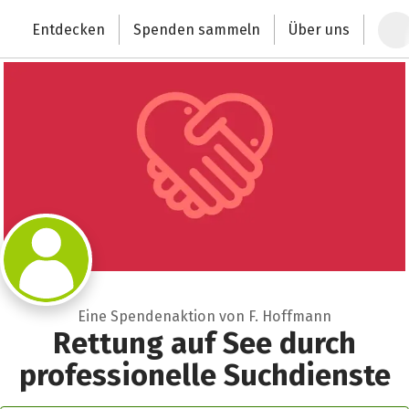
Zum Hauptinhalt springen
Erklärung zur Barrierefreiheit anzeigen
Entdecken
Spenden sammeln
Über uns
Deutschlands größte Spendenplattform
Eine Spendenaktion von F. Hoffmann
Rettung auf See durch
professionelle Suchdienste