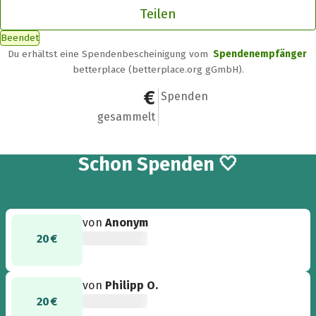
Teilen
Beendet
Du erhältst eine Spendenbescheinigung vom
Spendenempfänger
betterplace (betterplace.org gGmbH).
80 €
4
Spenden
gesammelt
4
Schon
Spenden 🤍
von
Anonym
20 €
von
Philipp O.
20 €