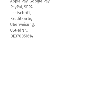
Apple Pay, Google Pay,
PayPal, SEPA
Lastschrift,
Kreditkarte,
Überweisung.
USt-IdNr.:
DE370051614