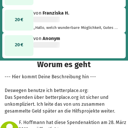
von
Franziska H.
20 €
„Hallo, welch wunderbare Möglichkeit, Gutes zu
tun und den Flüchtlingen zu helfen, Danke!
von
Anonym
Grüße von Daniela“
20 €
Worum es geht
--- Hier kommt Deine Beschreibung hin ---
Deswegen benutze ich betterplace.org:
Das Spenden über betterplace.org ist sicher und
unkompliziert. Ich leite das von uns zusammen
gesammelte Geld später an die Hilfsprojekte weiter.
F. Hoffmann hat diese Spendenaktion am 28. März