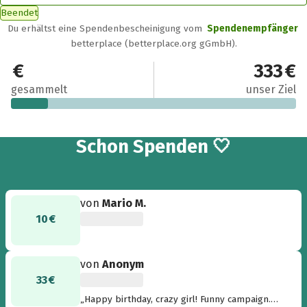
Beendet
Du erhältst eine Spendenbescheinigung vom
Spendenempfänger
betterplace (betterplace.org gGmbH).
43 €
333 €
gesammelt
unser Ziel
2
Schon
Spenden 🤍
von
Mario M.
10 €
von
Anonym
33 €
„Happy birthday, crazy girl! Funny campaign.