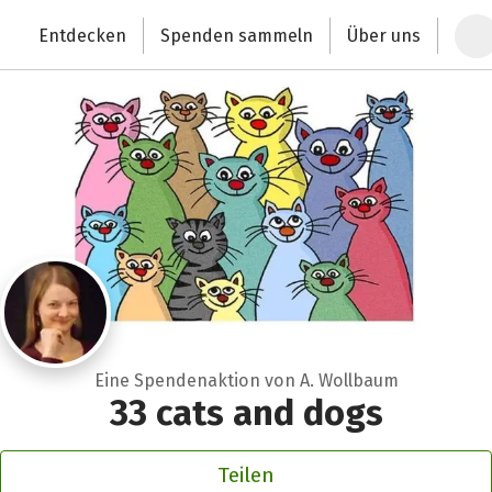
Zum Hauptinhalt springen
Erklärung zur Barrierefreiheit anzeigen
Entdecken
Spenden sammeln
Über uns
Deutschlands größte Spendenplattform
Eine Spendenaktion von A. Wollbaum
33 cats and dogs
Teilen