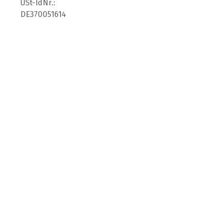
USt-IdNr.:
DE370051614