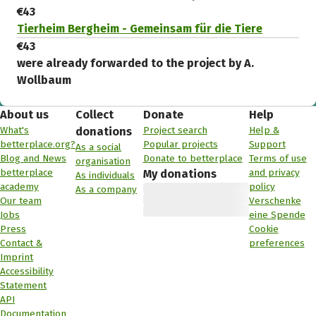
€43
Tierheim Bergheim - Gemeinsam für die Tiere
€43
were already forwarded to the project by A.
Wollbaum
About us
Collect
Donate
Help
What's
Project search
Help &
donations
betterplace.org?
Popular projects
Support
As a social
Blog and News
Donate to betterplace
Terms of use
organisation
betterplace
and privacy
My donations
As individuals
academy
policy
As a company
Our team
Verschenke
Jobs
eine Spende
Press
Cookie
Contact &
preferences
Imprint
Accessibility
Statement
API
Documentation