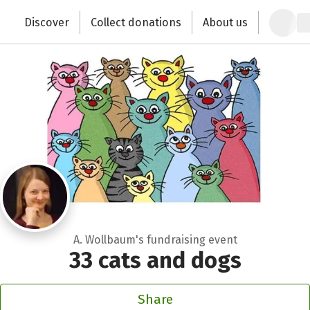
Zum Hauptinhalt springen
Erklärung zur Barrierefreiheit anzeigen
Discover
Collect donations
About us
Change the world with your donation
A. Wollbaum's fundraising event
33 cats and dogs
Share