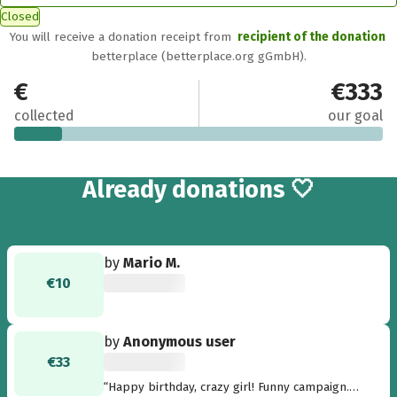
Closed
You will receive a donation receipt from
recipient of the donation
betterplace (betterplace.org gGmbH).
€43
€333
collected
our goal
2
Already
donations 🤍
by
Mario M.
€10
by
Anonymous user
€33
“Happy birthday, crazy girl! Funny campaign.