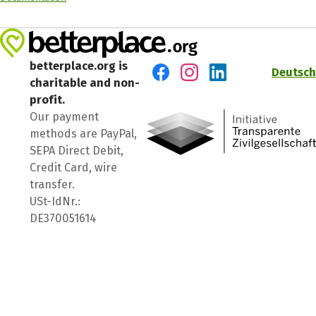
betterplace.org is
Deutsch
charitable and non-
Visit us on Facebook
Visit us on Instagram
Visit us on LinkedIn
profit.
Our payment
methods are PayPal,
SEPA Direct Debit,
Credit Card, wire
transfer.
USt-IdNr.:
DE370051614