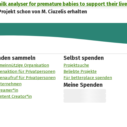
lk analyser for premature babies to support their liv
Projekt schon von M. Ciuzelis erhalten
nden sammeln
Selbst spenden
meinnützige Organisation
Projektsuche
enaktion für Privatpersonen
Beliebte Projekte
enaufruf für Privatpersonen
Für betterplace spenden
nternehmen
Meine Spenden
reamer*in
ntent Creator*in