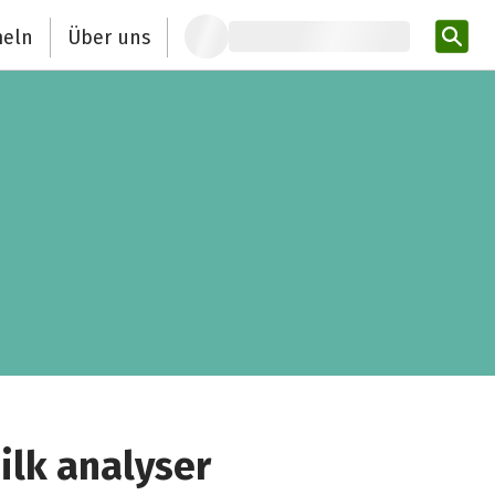
eln
Über uns
Pro
ilk analyser