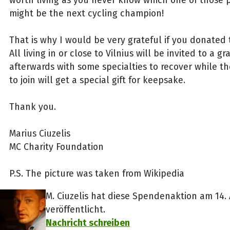
worth living as you never know which one of those 
might be the next cycling champion!
That is why I would be very grateful if you donated 
All living in or close to Vilnius will be invited to a g
afterwards with some specialties to recover while t
to join will get a special gift for keepsake.
Thank you.
Marius Ciuzelis
MC Charity Foundation
P.S. The picture was taken from Wikipedia
M. Ciuzelis hat diese Spendenaktion am 14.
veröffentlicht.
Nachricht schreiben