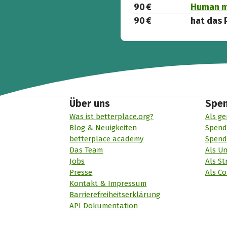
90 €
Human mi
90 €
hat das 
Über uns
Spe
Was ist betterplace.org?
Als ge
Blog & Neuigkeiten
Spend
betterplace academy
Spend
Das Team
Als U
Jobs
Als St
Presse
Als Co
Kontakt & Impressum
Barrierefreiheitserklärung
API Dokumentation