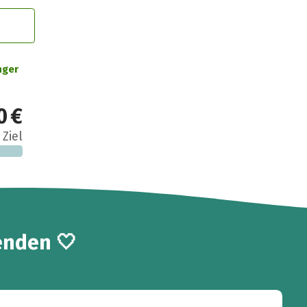
nger
0 €
 Ziel
enden 🤍