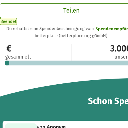
Teilen
Beendet
Du erhältst eine Spendenbescheinigung vom
Spendenempfä
betterplace (betterplace.org gGmbH).
90 €
3.00
gesammelt
unser
2
Schon
Sp
von
Anonym