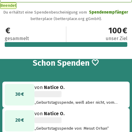
Beendet
Du erhältst eine Spendenbescheinigung vom
Spendenempfänger
betterplace (betterplace.org gGmbH).
100 €
100 €
gesammelt
unser Ziel
4
Schon
Spenden 🤍
von
Natice O.
30 €
„Geburtstagsspende, weiß aber nicht, vom
wem...“
von
Natice O.
20 €
„Geburtstagsspende von: Mesut Orhan“