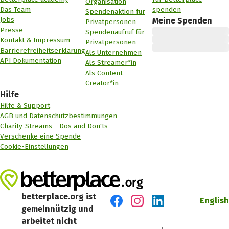
Organisation
Das Team
spenden
Spendenaktion für
Jobs
Meine Spenden
Privatpersonen
Presse
Spendenaufruf für
Kontakt & Impressum
Privatpersonen
Barrierefreiheitserklärung
Als Unternehmen
API Dokumentation
Als Streamer*in
Als Content
Creator*in
Hilfe
Hilfe & Support
AGB und Datenschutzbestimmungen
Charity-Streams - Dos and Don'ts
Verschenke eine Spende
Cookie-Einstellungen
betterplace.org ist
English
gemeinnützig und
Besuch' uns auf Facebook
Besuch' uns auf Instagr
Besuch' uns auf Lin
arbeitet nicht