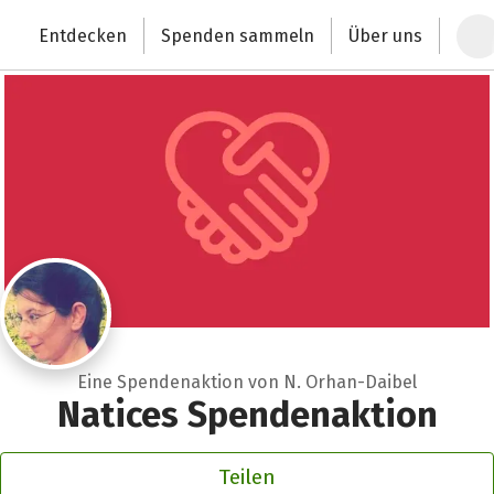
Zum Hauptinhalt springen
Erklärung zur Barrierefreiheit anzeigen
Entdecken
Spenden sammeln
Über uns
Deutschlands größte Spendenplattform
Eine Spendenaktion von N. Orhan-Daibel
Natices Spendenaktion
Teilen