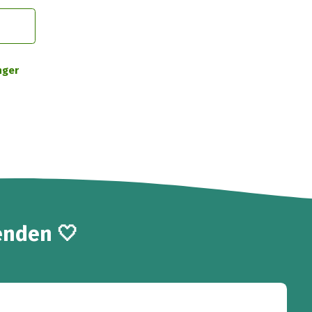
nger
enden 🤍