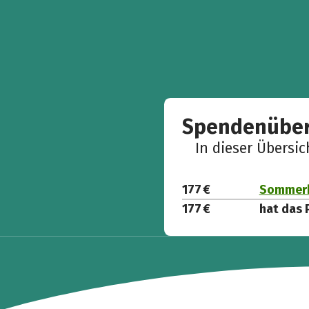
Spendenüber
In dieser Übersi
177 €
Sommerh
177 €
hat das 