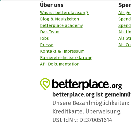
Über uns
Spe
Was ist betterplace.org?
Als ge
Blog & Neuigkeiten
Spend
betterplace academy
Spend
Das Team
Als U
Jobs
Als St
Presse
Als Co
Kontakt & Impressum
Barrierefreiheitserklärung
API Dokumentation
betterplace.org ist gemeinnüt
Unsere Bezahlmöglichkeiten: A
Kreditkarte, Überweisung.
USt-IdNr.: DE370051614