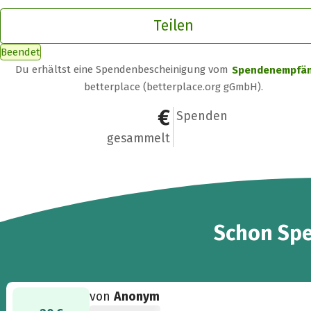
Teilen
Beendet
Du erhältst eine Spendenbescheinigung vom
Spendenempfä
betterplace (betterplace.org gGmbH).
177 €
9
Spenden
gesammelt
9
Schon
Sp
von
Anonym