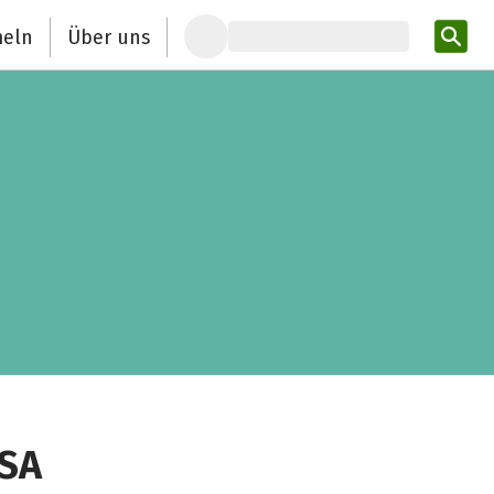
eln
Über uns
Pro
VSA