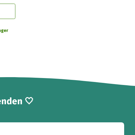
nger
enden 🤍