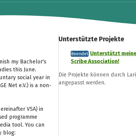
Unterstützte Projekte
Unterstützt meine
Beendet
Scribe Association!
inish my Bachelor's
dies this June.
Die Projekte können durch Lar
untary social year in
angepasst werden.
E Net e.V.) is a non-
hereinafter VSA) in
ased programme
edia tool. You can
y blog: