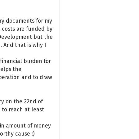
ary documents for my
e costs are funded by
 Development but the
 And that is why I
 financial burden for
elps the
operation and to draw
ity on the 22nd of
t to reach at least
tain amount of money
orthy cause :)