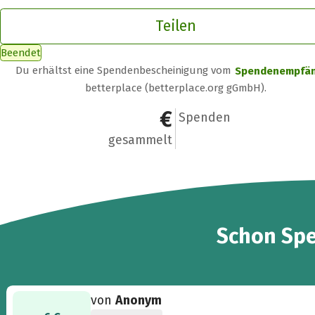
Teilen
Beendet
Du erhältst eine Spendenbescheinigung vom
Spendenempfä
betterplace (betterplace.org gGmbH).
138 €
5
Spenden
gesammelt
5
Schon
Sp
von
Anonym