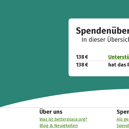
Spendenüber
In dieser Übersi
138 €
Unterstü
138 €
hat das 
Über uns
Spe
Was ist betterplace.org?
Als ge
Blog & Neuigkeiten
Spend