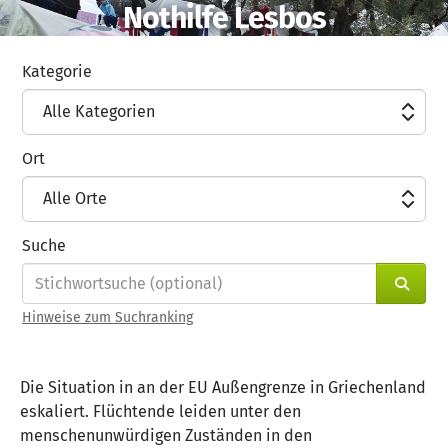
Nothilfe Lesbos
Zum Hauptinhalt springen
Erklärung zur Barrierefreiheit anzeigen
Kategorie
Alle Kategorien
Ort
Alle Orte
Suche
Such
Hinweise zum Suchranking
Die Situation in an der EU Außengrenze in Griechenland
eskaliert. Flüchtende leiden unter den
menschenunwürdigen Zuständen in den