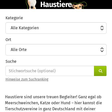
Haustiere
Zum Hauptinhalt springen
Erklärung zur Barrierefreiheit anzeigen
Kategorie
Alle Kategorien
Ort
Alle Orte
Suche
Such
Hinweise zum Suchranking
Haustiere sind unsere treuen Begleiter! Ganz egal ob
Meerschweinchen, Katze oder Hund – hier kannst die
Tierschutzvereine in ganz Deutschland mit deiner