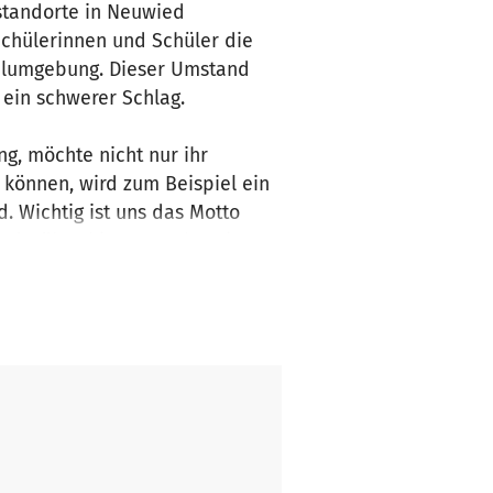
lstandorte in Neuwied
Schülerinnen und Schüler die
hulumgebung. Dieser Umstand
 ein schwerer Schlag.
g, möchte nicht nur ihr
 können, wird zum Beispiel ein
d. Wichtig ist uns das Motto
n darüber hinaus noch weitere
 es an jeglicher Ausstattung:
ausengestaltung (Kettcar,
nterstützten Kommunikation
 Schulbusse … alles muss