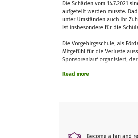
Die Schäden vom 14.7.2021 sin
aufgeteilt werden musste. Dad
unter Umständen auch ihr Zuh
ist insbesondere für die Schül
Die Vorgebirgsschule, als För
Mitgefühl für die Verluste au
Sponsorenlauf organisiert, de
"Gemeinsam ans Ziel!".
So best
Read more
Aktionen und Projekte.
Nicht nur das Schulgebäude der
Unterrichtsmaterial (Bücher, K
Sandspielzeug ...), Geschirr, 
und zur Lagerung und Förderu
ersetzt werden. Die Bilder der
Become a fan and re