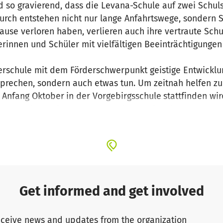
d so gravierend, dass die Levana-Schule auf zwei Schu
urch entstehen nicht nur lange Anfahrtswege, sondern 
ause verloren haben, verlieren auch ihre vertraute Sc
erinnen und Schüler mit vielfältigen Beeinträchtigungen
derschule mit dem Förderschwerpunkt geistige Entwicklun
ssprechen, sondern auch etwas tun. Um zeitnah helfen zu
r Anfang Oktober
in der Vorgebirgsschule
stattfinden wir
reiten die Stufen gemeinsam den Lauf und organisiere
 Levana- Schule ist nicht mehr einsatzfähig, auch fehlt
opiervorlagen, Stifte, Scheren, Spiele …), Material zur P
Computer und iPads, Musikinstrumente, Hilfsmittel zur U
Get informed and get involved
ng unserer schwerstmehrfachbehinderten SchülerInnen,
 Schulwebsite sprechen für sich: https://levana-aw.de/
ceive news and updates from the organization