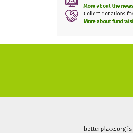
More about the news
Wir wollen helfen, Sie auch?
Collect donations fo
einfach so: jeder Cent hilft. 
More about fundrais
gerne eine Mail an: gemeinsa
betterplace.org i