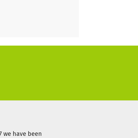
aufes, oder spenden Sie auch
en. Schreiben Sie uns auch
07 we have been