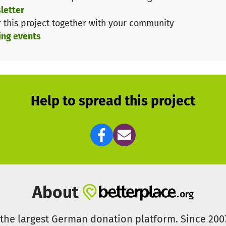
letter
 Werden Sie Sponsor oder Sponsorin unseres Sponsorenl
r this project together with your community
Über weitere folgende Projekte werden wir hier informier
ing events
m_ans_ziel@vorgebirgsschule.de
Help to spread this project
About
s the largest German donation platform. Since 20