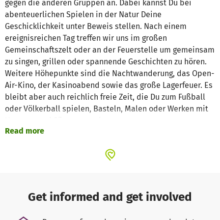
gegen die anderen Gruppen an. Dabei kannst Du bei
abenteuerlichen Spielen in der Natur Deine
Geschicklichkeit unter Beweis stellen. Nach einem
ereignisreichen Tag treffen wir uns im großen
Gemeinschaftszelt oder an der Feuerstelle um gemeinsam
zu singen, grillen oder spannende Geschichten zu hören.
Weitere Höhepunkte sind die Nachtwanderung, das Open-
Air-Kino, der Kasinoabend sowie das große Lagerfeuer. Es
bleibt aber auch reichlich freie Zeit, die Du zum Fußball
oder Völkerball spielen, Basteln, Malen oder Werken mit
Hammer und Säge nutzen kannst.
Read more
Das CVJM Gelände in Sonnenbühl- Erpfingen mit Haus und
Sportplatz bietet Dir angenehmen Komfort: Neben der
Unterbringung in hellen Großzelten mit Feldbetten gibt es
eine Großküche, sanitäre Einrichtungen und ein
Krankenzimmer. Für die Betreuung sind kompetente
Mitarbeiter zuständig, welche intensiv auf ihre Aufgabe
Get informed and get involved
vorbereitet werden. Ausbildungsschwerpunkte sind dabei
Gruppenpädagogik, rechtliche Grundlagen,