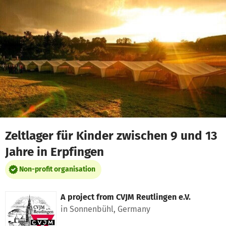
Skip to main content
Show accessibility statement
Zeltlager für Kinder zwischen 9 und 13
Jahre in Erpfingen
Non-profit organisation
A project from
CVJM Reutlingen e.V.
in Sonnenbühl, Germany