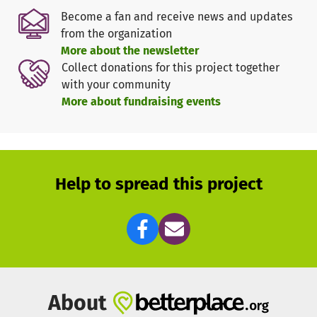
Jahre. Doch auch die Hundeführer werden intensiv
Become a fan and receive news and updates
geschult: Neben Erster Hilfe am Menschen und am Hund
from the organization
sowie Sanitätshelferausbildung umfasst das Training der
More about the newsletter
Hundeführer fachspezifisches Wissen um Kynologie,
Collect donations for this project together
Einsatztaktik, Orientierung im Gelände und Sprechfunk.
with your community
Am Ende kommen inklusive Trainingseinheiten viele
More about fundraising events
Stunden ehrenamtlicher Arbeit zusammen. Die Polizei
verfährt bei der Vermisstensuche zudem häufig nach
demselben Schema. Aus diesem Grund sind auch die
Einsätze häufig zur gleichen Tageszeit: und zwar nachts.
Viele der Helfer und Helferinnen gehen nach absolvierter
Help to spread this project
Suche nur ein paar Stunden schlafen – und dann ihrer
hauptberuflichen Tätigkeit nach.
Die Motivation für ihren Einsatz schöpfen die Mitglieder
der Rettungshundestaffeln nicht aus dem Streben nach
„Ruhm und Ehre“, sondern weil sie ihren Beitrag in unserer
Gesellschaft leisten möchten.
About