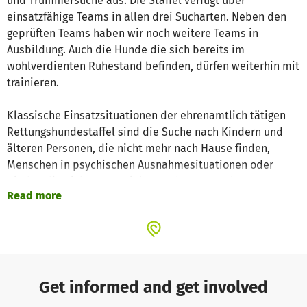
und Trümmersuche aus. Die Staffel verfügt über
einsatzfähige Teams in allen drei Sucharten. Neben den
geprüften Teams haben wir noch weitere Teams in
Ausbildung. Auch die Hunde die sich bereits im
wohlverdienten Ruhestand befinden, dürfen weiterhin mit
trainieren.
Klassische Einsatzsituationen der ehrenamtlich tätigen
Rettungshundestaffel sind die Suche nach Kindern und
älteren Personen, die nicht mehr nach Hause finden,
Menschen in psychischen Ausnahmesituationen oder
Kinder, die nicht vom Spielen nach Hause gekommen
Read more
sind. Bei der Suche im Wald oder auf freien Flächen
werden vor allem Flächensuchhunde eingesetzt, bei der
Suche nach Menschen in der Stadt sogenannte Mantrailer
(Personenspürhunde). Unser Team hat rund 30
Sucheinsätze pro Jahr.
Get informed and get involved
Bis Hunde fit für den Einsatz sind, dauert es zwei bis drei