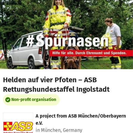
Skip to main content
Show accessibility statement
Helden auf vier Pfoten – ASB
Rettungshundestaffel Ingolstadt
Non-profit organisation
A project from
ASB München/Oberbayern
e.V.
in München, Germany