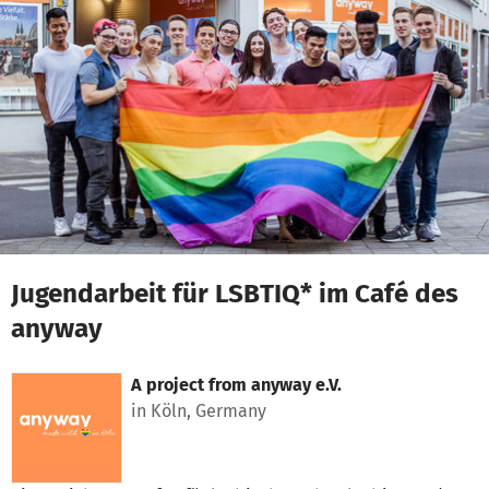
Skip to main content
Show accessibility statement
Jugendarbeit für LSBTIQ* im Café des
anyway
A project from
anyway e.V.
in Köln, Germany