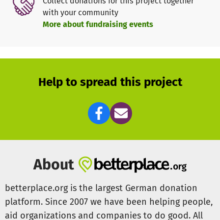
Collect donations for this project together
richtige Musik im Café und für nette Gespräche an der Bar.
with your community
Unsere Hauptamtlichen Mitarbeiter:innen sind im Café
More about fundraising events
und haben ein offenes Ohr für die kleineren und größeren
Sorgen im Alltag oder mit dem Coming-out.
Der Café-Betrieb mit seinem sozialarbeiterischen
Angebot ist auf Spenden angewiesen, um die Eigenmittel
Help to spread this project
für Projekte im Café aufzubringen. Wir freuen uns deshalb
über Unterstützung!
About
betterplace.org is the largest German donation
platform. Since 2007 we have been helping people,
aid organizations and companies to do good. All