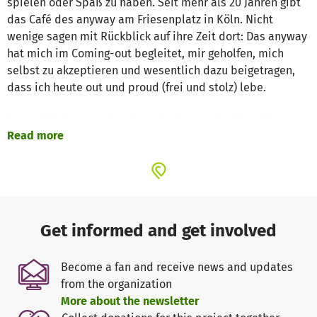
spielen oder Spaß zu haben. Seit mehr als 20 Jahren gibt
das Café des anyway am Friesenplatz in Köln. Nicht
wenige sagen mit Rückblick auf ihre Zeit dort: Das anyway
hat mich im Coming-out begleitet, mir geholfen, mich
selbst zu akzeptieren und wesentlich dazu beigetragen,
dass ich heute out und proud (frei und stolz) lebe.
Das Café bietet an vier Tagen in der Woche eine Mischung
Read more
aus Lounge und Bar, gespickt mit einzelnen Aktionen: von
Karaoke, über Talkabende, kreatives Gestalten, Quizinight.
Disco etc... Außerdem laden geschlechtsspezifische
Abende wie der Jungs- und Mädelsabend sowie das Café
für trans* Jugendliche ("Trans*Fusion") dazu ein, über
Themen zu reden, die man besser mal nur in kleiner
Get informed and get involved
Gruppe bespricht.
Become a fan and receive news and updates
Hinter der Theke stehen dabei Ehrenamtliche aus
from the organization
unserem Thekenteam. Sie schenken nicht nur Getränke
More about the newsletter
aus und geben Snacks raus, sondern sorgen auch für die