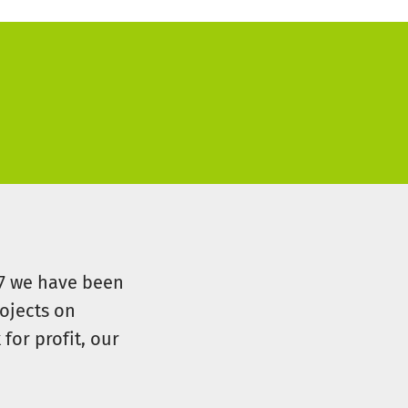
07 we have been
ojects on
for profit, our