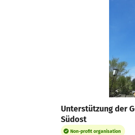
Skip to main content
Show accessibility statement
Unterstützung der 
Südost
Non-profit organisation