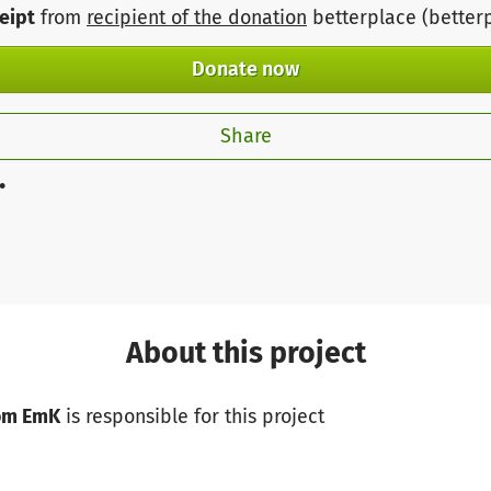
ceipt
from
recipient of the donation
betterplace (better
Donate now
Share
.
About this project
rom EmK
is responsible for this project