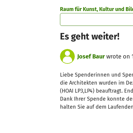
Skip to main content
Show accessibility statement
Raum für Kunst, Kultur und Bi
Es geht weiter!
Josef Baur
wrote on 
Liebe Spenderinnen und Spe
die Architekten wurden im D
(HOAI LP3,LP4) beauftragt. En
Dank Ihrer Spende konnte der
halten Sie auf dem Laufenden