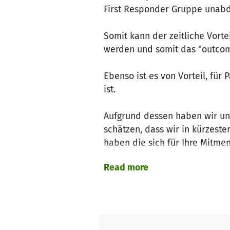
First Responder Gruppe unab
Somit kann der zeitliche Vort
werden und somit das "outcom
Ebenso ist es von Vorteil, für
ist.
Aufgrund dessen haben wir uns
schätzen, dass wir in kürzes
haben die sich für Ihre Mitme
Read more
Da sich dieses Projekt rein au
Nachdem wir schon unsere Ausr
nun der nächste Schritt, die 
unserer Feuerwehr agieren und