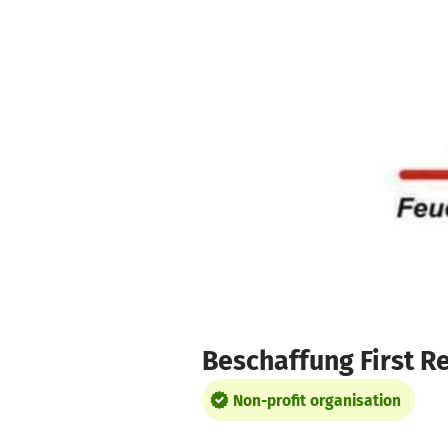
Skip to main content
Show accessibility statement
Beschaffung First R
Non-profit organisation