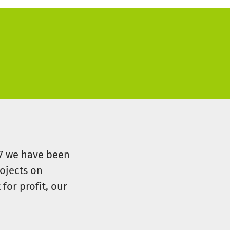
07 we have been
ojects on
for profit, our