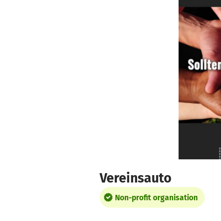
Skip to main content
Show accessibility statement
Vereinsauto
Non-profit organisation