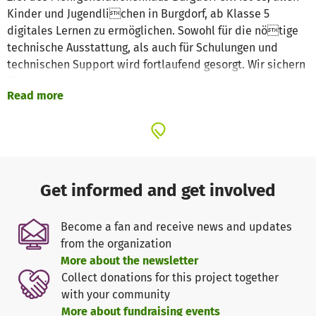
Kinder und Jugendlichen in Burgdorf, ab Klasse 5
digitales Lernen zu ermöglichen. Sowohl für die nötige
technische Ausstattung, als auch für Schulungen und
technischen Support wird fortlaufend gesorgt. Wir sichern
für alle Kinder eine Teilnahme am Homeschooling und
Read more
damit die Bildungschance.
Weitere Spenden für die Mitwirkung bei dieser großen
Aufgabe sind dem BMGH sehr willkommen.
Im Sinne der Nachhaltigkeit erwerben wir gebrauchte,
generalüberholte Endgeräte und sind damit sowohl
ökologisch, als auch ökonomisch in besonderem Maße
Get informed and get involved
effizient.
Become a fan and receive news and updates
from the organization
More about the newsletter
Collect donations for this project together
with your community
More about fundraising events