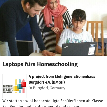
Skip to main content
Show accessibility statement
Laptops fürs Homeschooling
A project from
Mehrgenerationenhaus
Burgdorf e.V. (BMGH)
in Burgdorf, Germany
Wir statten sozial benachteiligte Schüler*innen ab Klasse
5 in Burgdorf mit Laptops aus, damit sie am