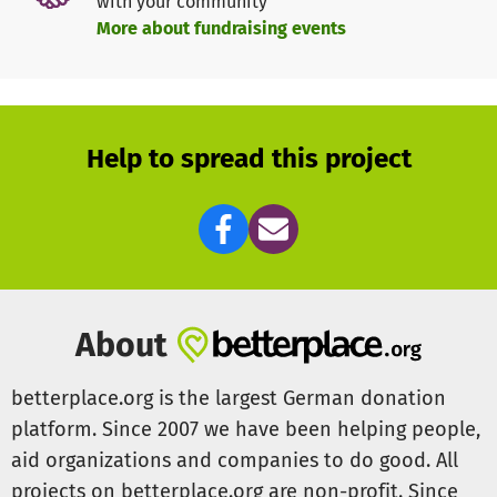
with your community
2020 bis März 2021 sammelte er über diese Plattform sehr
More about fundraising events
erfolgreich Spenden, um Lebensmittelpakete,
Moskitonetze und Decken an die Menschen in Nepal
verteilen zu können, die aufgrund des Lockdowns ihre
Arbeit verloren hatten oder durch eine Katastrophe wie
z.B. einen Feuerausbruch um ihr ganzes Hab und Gut
Help to spread this project
beraubt wurden.
Immer wieder finden Vorträge und Konzerte zugunsten der
vom Verein unterstützten Kinder in der Ostalb statt.
About
betterplace.org is the largest German donation
platform. Since 2007 we have been helping people,
aid organizations and companies to do good. All
projects on betterplace.org are non-profit. Since