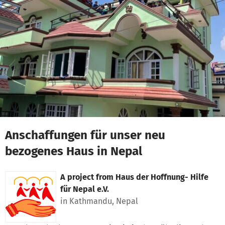
Skip to main content
Show accessibility statement
Anschaffungen für unser neu
bezogenes Haus in Nepal
A project from
Haus der Hoffnung- Hilfe
für Nepal e.V.
in Kathmandu, Nepal