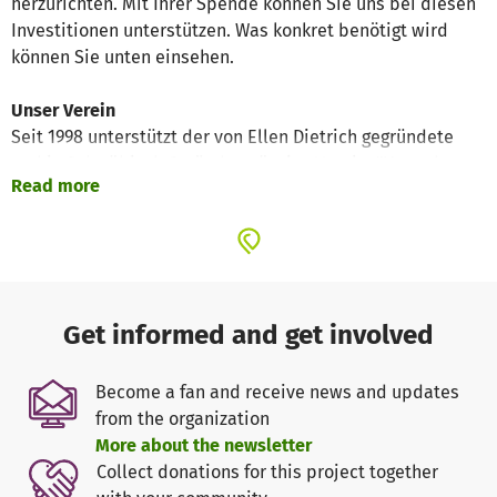
herzurichten. Mit Ihrer Spende können Sie uns bei diesen
Investitionen unterstützen. Was konkret benötigt wird
können Sie unten einsehen.
Unser Verein
Seit 1998 unterstützt der von Ellen Dietrich gegründete
und in Schwäbisch Gmünd ansässige Verein "Haus der
Read more
Hoffnung-Hilfe für Nepal e.V." Voll-, Halbwaisen und
andere aus bitterarmen Familien stammende Kinder in
seinem Kinderheim in Kathmandu und ermöglicht ihnen
Bildung bis zum Abschluss einer Berufsausbildung oder
bei entsprechender Begabung eines Bachelor Studiums.
Die Zahl der Kinder ist von ursprünglich 13 auf inzwischen
Get informed and get involved
150 Kinder angewachsen.
Zahlreiche
Praktikantinnen und Praktikanten
von der
Become a fan and receive news and updates
Ostalb helfen den Kindern beim Lernen für die Schule und
from the organization
beim Entdecken und Entfalten ihrer Fähigkeiten in der
More about the newsletter
Freizeit.
Collect donations for this project together
Der Verein leistete 2015 auch Erdbebenhilfe. Von Juni