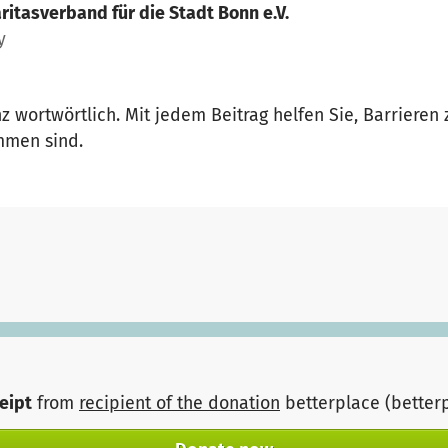
ritasverband für die Stadt Bonn e.V.
y
nz wortwörtlich. Mit jedem Beitrag helfen Sie, Barrier
ommen sind.
ceipt
from
recipient of the donation
betterplace (better