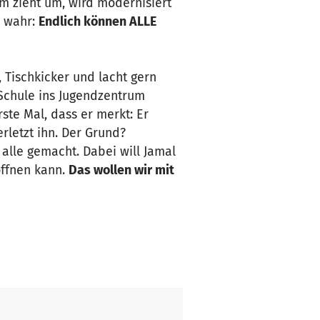
m zieht um, wird modernisiert
d wahr:
Endlich können ALLE
, Tischkicker und lacht gern
 Schule ins Jugendzentrum
rste Mal, dass er merkt: Er
rletzt ihn. Der Grund?
 alle gemacht. Dabei will Jamal
öffnen kann.
Das wollen wir mit
rschaft mit der
schräg gegenüber, nutzen und
t oder ohne Behinderung. Einen
ißt: zusammen stark sein!
Das
iele von ihnen haben mit
ung wegen ihrer Herkunft.