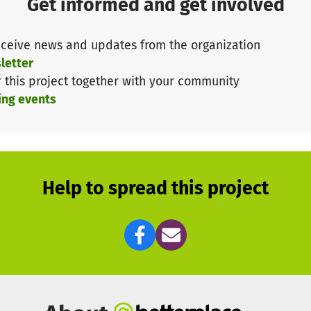
Get informed and get involved
n Engagement einiger Bonner vor 45 Jahren entstanden –
 Ihnen Verantwortung übernehmen und neue Räume für 
ceive news and updates from the organization
letter
r this project together with your community
neue Türen! Schenken Sie Jamal einen Platz auf Augenhö
ing events
 Tisch, an dem er mit anderen zeichnen kann.
tellten Kids haben wir die Namen und Geschichten abg
en auf denen diese teilweise unkenntlich gemacht wurd
gelistet. Sie können sicher sein, dass Ihre Spende dem 
Help to spread this project