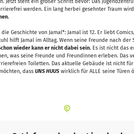
Jetzt steht ein großer Schritt bevor: Das Jugendzentru
arrierefrei werden. Ein lang herbei gesehnter Traum wir
men.
 die Geschichte von Jamal*: Jamal ist 12. Er liebt Comics
tuhl hilft Jamal im Alltag. Wenn seine Freunde nach der
Schon wieder kann er nicht dabei sein.
Es ist nicht das e
en, was seine Freunde und Freundinnen erleben. Das ve
rierefreien Toiletten. Das aktuelle Gebäude ist nicht für
 möchten, dass
UNS HUUS
wirklich für ALLE seine Türen 
t es rund eine Million Euro.
Dank unserer starken Partne
orus können wir das ehemalige Pfarrheim St. Hedwig, 
ffen – egal aus welchen familiären Verhältnissen, ob mi
mitmachen, sondern mitgestalten.
Echte Gemeinschaft he
nd für alle anderen, die im Bonner Norden aufwachsen. V
r Benachteiligung zu kämpfen. Manche erleben Ausgrenz