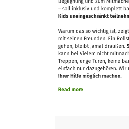
Begegnung und zum Mitmachen. 
– soll inklusiv und komplett b
Kids uneingeschränkt teilneh
Warum das so wichtig ist, zeigt
mit seinen Freunden. Ein Rolls
gehen, bleibt Jamal draußen.
kann bei Vielem nicht mitmach
Treppen, enge Türen, keine bar
einfach nur dazugehören. Wir
Ihrer Hilfe möglich machen.
Read more
Für das neue
UNS HUUS
brauch
Kirchengemeinde St. Thomas M
somit einen Ort für ALLE scha
Ort, an dem Kinder nicht nur 
gilt für Kinder wie Jamal – u
Armut, Fluchterfahrungen ode