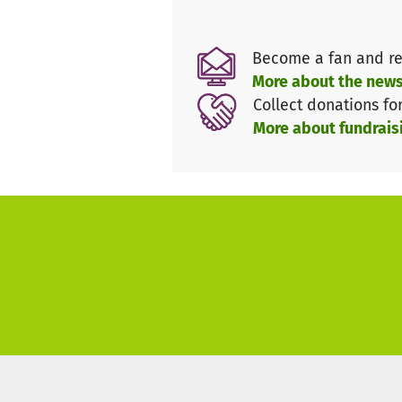
UNS HUUS
ist aus dem private
fortführen und gemeinsam mit
Become a fan and re
schaffen.
More about the news
Collect donations fo
Öffnen Sie gemeinsam mit uns 
More about fundrais
z.B. einen höhenverstellbaren
(*Zum Schutz der hier darges
Symbolbilder sowie Abbildung
Bedarfe sind beispielhaft auf
kommt.)