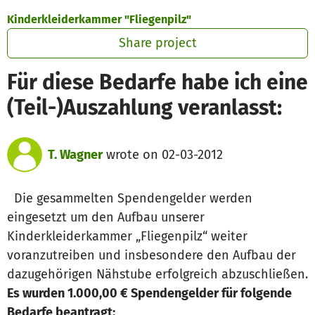
Skip to main content
Show accessibility statement
Kinderkleiderkammer "Fliegenpilz"
Share project
Für diese Bedarfe habe ich eine
(Teil-)Auszahlung veranlasst:
T. Wagner
wrote on 02-03-2012
Die gesammelten Spendengelder werden
eingesetzt um den Aufbau unserer
Kinderkleiderkammer „Fliegenpilz“ weiter
voranzutreiben und insbesondere den Aufbau der
dazugehörigen Nähstube erfolgreich abzuschließen.
Es wurden 1.000,00 € Spendengelder für folgende
Bedarfe beantragt: