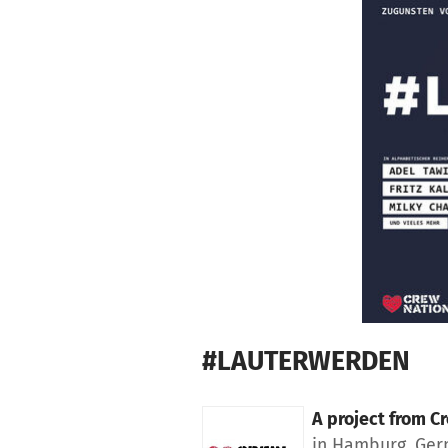
Skip to main content
Show accessibility statement
#LAUTERWERDEN
A project from
Cr
in Hamburg, Ge