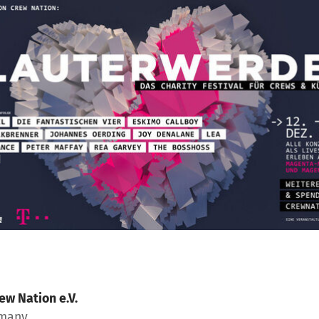
ew Nation e.V.
rmany