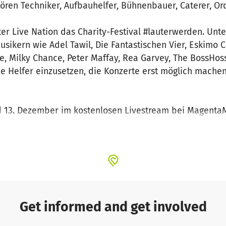
ören Techniker, Aufbauhelfer, Bühnenbauer, Caterer, Or
lter Live Nation das Charity-Festival #lauterwerden. Unte
kern wie Adel Tawil, Die Fantastischen Vier, Eskimo Ca
e, Milky Chance, Peter Maffay, Rea Garvey, The BossHos
 die Helfer einzusetzen, die Konzerte erst möglich mache
d 13. Dezember im kostenlosen Livestream bei Magenta
e Auftritte sind dort anschließend auch auf Abruf verf
e auf. Musikfans können während des Livestreams mit e
rstützen. Die Erlöse gehen an Crew Nation, eine Initiati
ndigen der Branche, die in finanzielle Notlage geraten s
ultur wird’s still
“ wird die Aktion ebenfalls unterstütze
Get informed and get involved