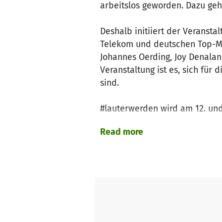
arbeitslos geworden. Dazu geh
Deshalb initiiert der Veransta
Telekom und deutschen Top-Musi
Johannes Oerding, Joy Denalan
Veranstaltung ist es, sich für
sind.
#lauterwerden wird am 12. un
im Programm #DABEI gezeigt. Di
Read more
Alle Künstler treten ohne Gag
Teams hinter den Kulissen unte
das Geld an die Solo-Selbststä
Die Initiative „
Ohne Kunst und K