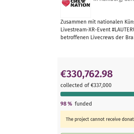
Zusammen mit nationalen Künst
Livestream-XR-Event #LAUTERWE
betroffenen Livecrews der B
€330,762.98
collected of €337,000
98
%
funded
The project cannot receive dona