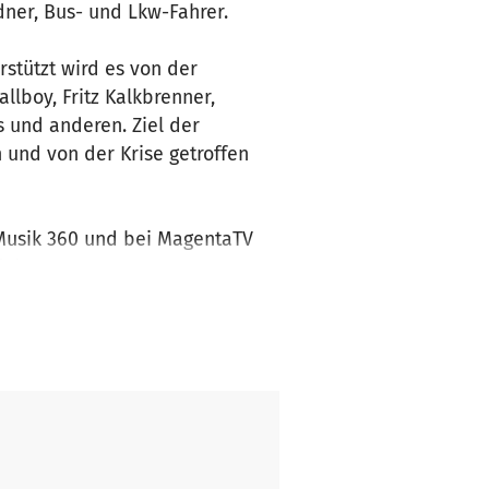
dner, Bus- und Lkw-Fahrer.
rstützt wird es von der
llboy, Fritz Kalkbrenner,
s und anderen. Ziel der
n und von der Krise getroffen
Musik 360 und bei MagentaTV
ügbar.
iner Spende helfen und die
ve von Live Nation. Dieser wird
ind, verteilen.
n.