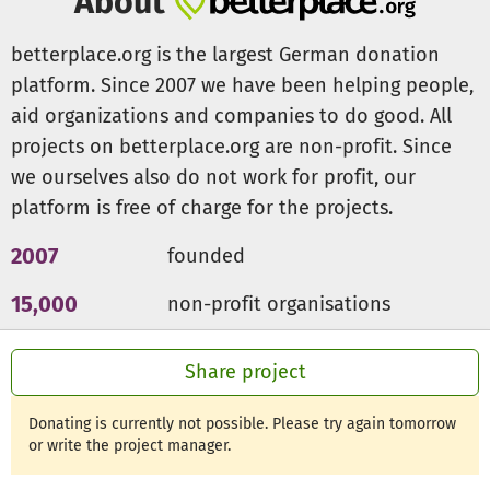
About
Veranstaltungsraum weiter so gut es geht mit euch belebt
werden kann und perspektivisch auch im neuen Glanze
betterplace.org is the largest German donation
erstrahlt.
platform. Since 2007 we have been helping people,
aid organizations and companies to do good. All
Beim Spenden ist alles möglich: von Einmalspende bis
projects on betterplace.org are non-profit. Since
Dauerauftrag (5 Euro / Monat können schon helfen) sind
dir keine Grenzen gesetzt und du kannst deine Spende
we ourselves also do not work for profit, our
außerdem von der Steuer absetzen (bis 200 Euro mit
platform is free of charge for the projects.
Kontoauszug nachweisbar).
2007
founded
Ohne dich geht es nicht. Das war schon vor der Pandemie
15,000
non-profit organisations
so und jetzt brauchen wir dich umso dringender, damit
unser Kulturverein mit seinen Räumen nicht aufgeben
300m €
for a good cause
muss. Gemeinsam sind wir stark!
Share project
Deine Kukus.
Donating is currently not possible. Please try again tomorrow
or write the project manager.
Betreff:
Spende - Kukulida e.V.