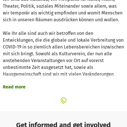
Theater, Politik, soziales Miteinander sowie allem, was
wir temporär als wichtig empfinden und womit Menschen
sich in unseren Räumen ausdrücken können und wollen.
Wie Ihr alle sind auch wir betroffen von den
Entwicklungen, die die globale und lokale Verbreitung von
COVID-19 in so ziemlich allen Lebensbereichen inzwischen
mit sich bringt. Sowohl als Kulturverein, der nun alle
anstehenden Veranstaltungen vor Ort auf vorerst
unbestimmte Zeit ausgesetzt hat, sowie als
Hausgemeinschaft sind wir mit vielen Veränderungen
konfrontiert, an die wir uns jetzt noch zu gewöhnen
Read more
versuchen.
Besonders bedrückt sind wir wegen des unbelebten
Veranstaltungsraumes. - ohne euch als Gäst:innen oder
Veranstalterinnen ist es ziemlich still bei uns geworden.
Get informed and get involved