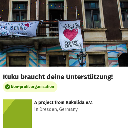
Skip to main content
Show accessibility statement
Kuku braucht deine Unterstützung!
Non-profit organisation
A project from
Kukulida e.V.
in Dresden, Germany