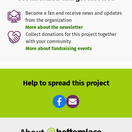
Wir wollen trotzdem nicht tatenlos bleiben und die
Zwangspause nutzen, um den Veranstaltungsraum
Become a fan and receive news and updates
aufzumotzen: ein bisschen renovieren, ein bisschen
from the organization
Instandsetzung und ein bisschen neues Equipment
More about the newsletter
besorgen.
Collect donations for this project together
with your community
Wann immer es die Auflagen zulassen, kommen nach wie
More about fundraising events
vor Menschen zu uns um zu proben: Sänger:innen,
Theaterleute, Bands, politische Gruppen, Musiker:innen…
sie alle sollen nicht frieren und brauchen Strom.
Für alle diese Absichten und Aktionen brauchen wir
Help to spread this project
natürlich Kohle.- die ist momentan ziemlich schwer zu
beschaffen, weil wir keine Einnahmen durch
Veranstaltungen haben. Genau deshalb sind wir auf dieser
Plattform gelandet und bitten um deine Hilfe.
Wenn du ein Paar Euronen übrig hast, freuen wir uns über
jeden Cent auf unserem Konto, damit der