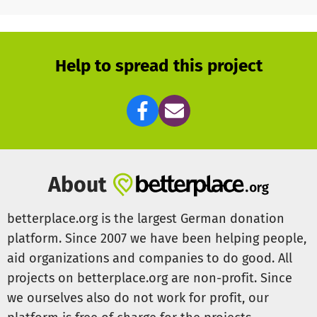
Nöte bringen.
Deshalb brauchen wir unbedingt Hilfe von Außen. Ohne
eure Spende ist diese Arbeit in einem größern Stil nicht
Help to spread this project
möglich. Auch heute noch sterben täglich Babys und so
viele Eltern haben nichts zur Hand, dass sie ihrem Kind
anziehen und mitgeben können.
Von Beginn an gut begleitet, lässt sich die Trauer besser
ertragen.
About
Wir hoffen auf eure Hilfe.
Herzlichen Dank!
betterplace.org is the largest German donation
platform. Since 2007 we have been helping people,
aid organizations and companies to do good. All
stilleswunder.de
projects on betterplace.org are non-profit. Since
we ourselves also do not work for profit, our