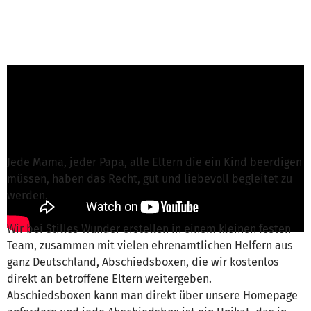
Franzisca Prenzel from Stilles Wunder e.V.
is
responsible for this project
Write a message
Jede Mama, jeder Papa, alle Eltern die ein Kind beerdigen
müssen, haben das Recht, gut und liebevoll begleitet zu
werden.
Wir bei Stilles Wunder erstellen in einem kleinen festen
Team, zusammen mit vielen ehrenamtlichen Helfern aus
ganz Deutschland, Abschiedsboxen, die wir kostenlos
direkt an betroffene Eltern weitergeben.
Abschiedsboxen kann man direkt über unsere Homepage