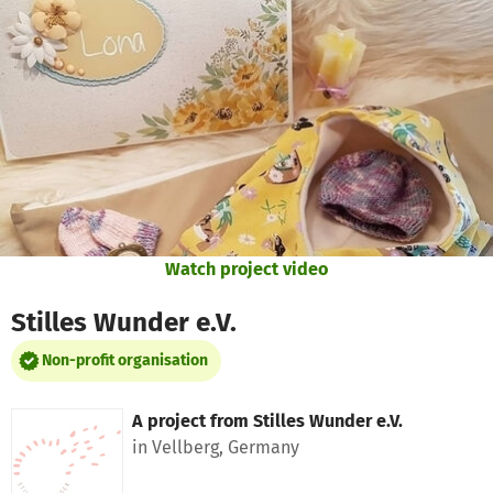
Skip to main content
Show accessibility statement
Watch project video
Stilles Wunder e.V.
Non-profit organisation
A project from
Stilles Wunder e.V.
in Vellberg, Germany