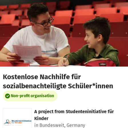
Skip to main content
Show accessibility statement
Kostenlose Nachhilfe für
sozialbenachteiligte Schüler*innen
Non-profit organisation
A project from
Studenteninitiative für
Kinder
in Bundesweit, Germany