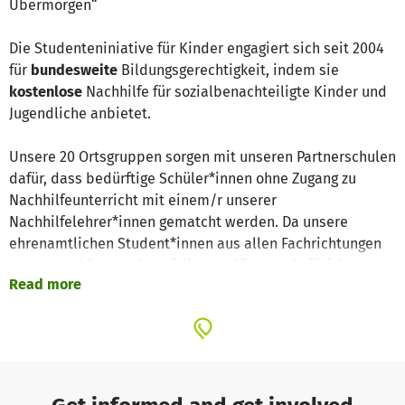
Übermorgen“
Die Studenteniniative für Kinder engagiert sich seit 2004
für
bundesweite
Bildungsgerechtigkeit, indem sie
kostenlose
Nachhilfe für sozialbenachteiligte Kinder und
Jugendliche anbietet.
Unsere 20 Ortsgruppen sorgen mit unseren Partnerschulen
dafür, dass bedürftige Schüler*innen ohne Zugang zu
Nachhilfeunterricht mit einem/r unserer
Nachhilfelehrer*innen gematcht werden. Da unsere
ehrenamtlichen Student*innen aus allen Fachrichtungen
stammen, können sie auf die spezifischen Befürfnisse
Read more
ihrer Schüler*innen eingehen und sie effizient in ihrer
Bildungslaufbahn unterstützen.
Alle unserer 400 Mitglieder arbeiten zusammen an der
Mission, kostenlosen Nachhilfeunterricht in allen
Universitätsstädten Deutschlands zugänglich zu machen.