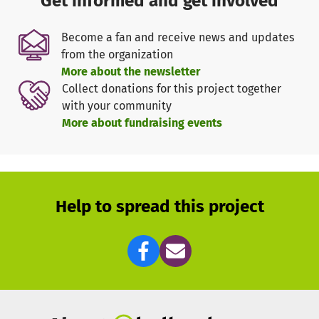
Get informed and get involved
Um unser Projekt weiterhin ehrenamtlich zu betreuen und
kostenfrei anzubieten, benötigen wir
Ihre Unterstützung!
Become a fan and receive news and updates
from the organization
Mithilfe Ihrer Spenden konnte die Studenteniniative für
More about the newsletter
Kinder in der Vergangenheit Gewinnspiele und
Collect donations for this project together
Weihnachtsgeschenke für Kinderheime finanzieren, sowie
with your community
unsere Verwaltungs- und Werbekosten decken.
More about fundraising events
Durch Ihren Beitrag helfen Sie uns also dabei, unsere
Initiative zu promoten und dadurch immer mehr
Schüler*innen zu betreuen.
Vielen Dank für Ihre Unterstützung!
Help to spread this project
Ihre Studenteninitiative für Kinder
Hier erfahren Sie mehr:
Facebook:
https://www.facebook.com/StudenteninitiativeFuerKinde
Instagram:
https://instagram.com/sfkmannheim?
igshid=1nlrld5pgm0mz