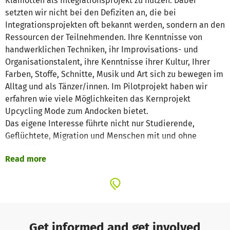
Klamotten als Integrationsprojekt zu nutzen. Dabei
setzten wir nicht bei den Defiziten an, die bei
Integrationsprojekten oft bekannt werden, sondern an den
Ressourcen der Teilnehmenden. Ihre Kenntnisse von
handwerklichen Techniken, ihr Improvisations- und
Organisationstalent, ihre Kenntnisse ihrer Kultur, Ihrer
Farben, Stoffe, Schnitte, Musik und Art sich zu bewegen im
Alltag und als Tänzer/innen. Im Pilotprojekt haben wir
erfahren wie viele Möglichkeiten das Kernprojekt
Upcycling Mode zum Andocken bietet.
Das eigene Interesse führte nicht nur Studierende,
Geflüchtete, Migration und Menschen mit und ohne
Beschäftigung zu uns sondern auch Menschen mit
Read more
Behinderung, Musiker/innen, Tänzer/innen, Kinder und
Jugendliche. Als es um die Fashion Show ging kamen Leute
hinzu, die mit an Verkauf, Marketing, Organisation,
Casting, Technik, Catering, Fotografie, Film und
Gastfreundschaft Interesse hatten.
Get informed and get involved