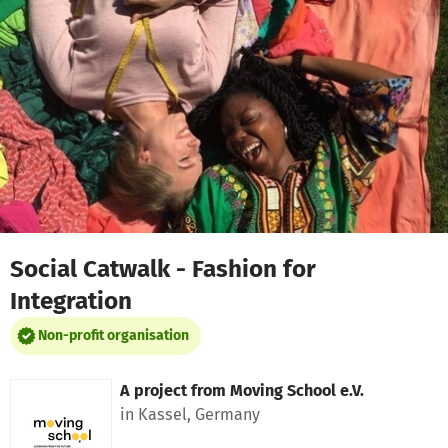
Skip to main content
Show accessibility statement
Social Catwalk - Fashion for
Integration
Non-profit organisation
A project from
Moving School e.V.
in Kassel, Germany